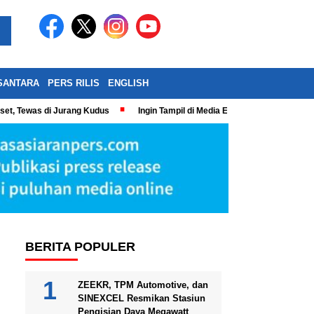
SANTARA
PERS RILIS
ENGLISH
eset, Tewas di Jurang Kudus
Ingin Tampil di Media Ekonomi dan Bisnis N
BERITA POPULER
ZEEKR, TPM Automotive, dan
SINEXCEL Resmikan Stasiun
Pengisian Daya Megawatt