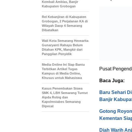
Kembali Amblas, Banjir
Kabupaten Grobogan
Rel Kebanjiran di Kabupaten
Grobogan, 2 Perjalanan KA di
Wilayah Daop 4 Semarang
Dibatalkan
Wali Kota Semarang Hevearita
Gunaryanti Rahayu Belum
Ditahan KPK, Mangkir dari
Panggilan Penyidik
Media Online Ini Siap Bantu
Pusat Pengenda
Terbitkan Artikel Tugas
Kampus di Media Online,
Khusus untuk Mahasiswa
Baca Juga:
Kasus Penembakan Siswa
Baru Sehari Di
SMK 4, LBH Semarang Tuntut
Aipda Robig dan
Banjir Kabup
Kapolrestabes Semarang
Dipecat
Gotong Royon
Kementan Siap
Diah Warih An