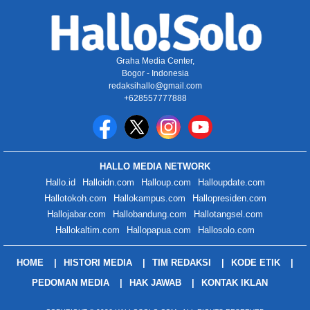
Graha Media Center,
Bogor - Indonesia
redaksihallo@gmail.com
+628557777888
HALLO MEDIA NETWORK
Hallo.id
Halloidn.com
Halloup.com
Halloupdate.com
Hallotokoh.com
Hallokampus.com
Hallopresiden.com
Hallojabar.com
Hallobandung.com
Hallotangsel.com
Hallokaltim.com
Hallopapua.com
Hallosolo.com
HOME
HISTORI MEDIA
TIM REDAKSI
KODE ETIK
PEDOMAN MEDIA
HAK JAWAB
KONTAK IKLAN