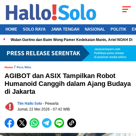
HOME
SOLO RAYA
JAWA TENGAH
NASIONAL
POLITIK
E
Wulan Guritno dan Baim Wong Pamer Kedekatan Manis, Ariel NOAH Dil
/
Home
Pers Rilis
AGIBOT dan ASIX Tampilkan Robot
Humanoid Canggih dalam Ajang Budaya
di Jakarta
Tim Hallo Solo
- Pewarta
Jumat, 22 Mei 2026 - 07:42 WIB