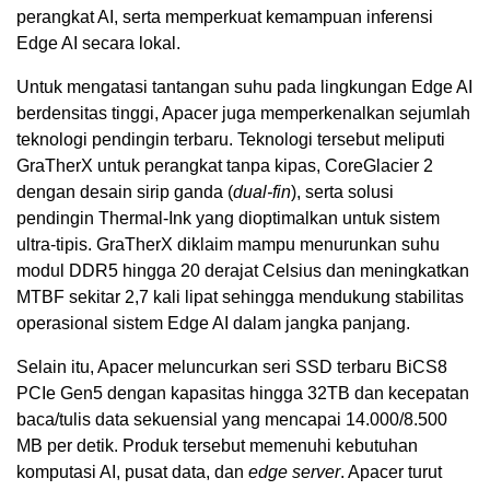
perangkat AI, serta memperkuat kemampuan inferensi
Edge AI secara lokal.
Untuk mengatasi tantangan suhu pada lingkungan Edge AI
berdensitas tinggi, Apacer juga memperkenalkan sejumlah
teknologi pendingin terbaru. Teknologi tersebut meliputi
GraTherX untuk perangkat tanpa kipas, CoreGlacier 2
dengan desain sirip ganda (
dual-fin
), serta solusi
pendingin Thermal-Ink yang dioptimalkan untuk sistem
ultra-tipis. GraTherX diklaim mampu menurunkan suhu
modul DDR5 hingga 20 derajat Celsius dan meningkatkan
MTBF sekitar 2,7 kali lipat sehingga mendukung stabilitas
operasional sistem Edge AI dalam jangka panjang.
Selain itu, Apacer meluncurkan seri SSD terbaru BiCS8
PCIe Gen5 dengan kapasitas hingga 32TB dan kecepatan
baca/tulis data sekuensial yang mencapai 14.000/8.500
MB per detik. Produk tersebut memenuhi kebutuhan
komputasi AI, pusat data, dan
edge server
. Apacer turut