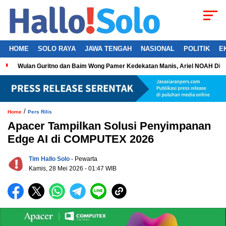
HOME
SOLO RAYA
JAWA TENGAH
NASIONAL
POLITIK
E
Wulan Guritno dan Baim Wong Pamer Kedekatan Manis, Ariel NOAH Dil
/
Home
Pers Rilis
Apacer Tampilkan Solusi Penyimpanan
Edge AI di COMPUTEX 2026
Tim Hallo Solo
- Pewarta
Kamis, 28 Mei 2026 - 01:47 WIB