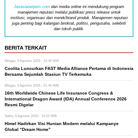
Jasasiaranpers.com
dan media online ini mendukung program
manajemen reputasi melalui publikasi press release untuk
institusi, organisasi dan merek/brand produk. Manajemen reputasi
juga penting bagi kalangan birokrat, politisi, pengusaha, selebriti
dan tokoh publik.
BERITA TERKAIT
Minggu, 9 Agustus 2026 - 23:49 WIB
Coolita Luncurkan FAST Media Alliance Pertama di Indonesia
Bersama Sejumlah Stasiun TV Terkemuka
Minggu, 9 Agustus 2026 - 01:45 WIB
16th Worldwide Chinese Life Insurance Congress &
International Dragon Award (IDA) Annual Conference 2026
Resmi Digelar
Sabtu, 8 Agustus 2026 - 14:26 WIB
Himel Hadirkan Visi Hunian Modern melalui Kampanye
Global “Dream Home”