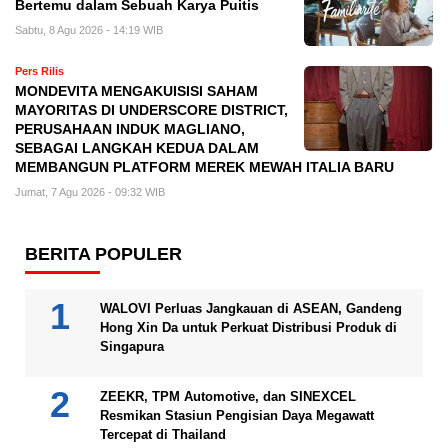
Bertemu dalam Sebuah Karya Puitis
Sabtu, 8 Agu 2026 - 14:19 WIB
Pers Rilis
MONDEVITA MENGAKUISISI SAHAM
MAYORITAS DI UNDERSCORE DISTRICT,
PERUSAHAAN INDUK MAGLIANO,
SEBAGAI LANGKAH KEDUA DALAM
MEMBANGUN PLATFORM MEREK MEWAH ITALIA BARU
Jumat, 7 Agu 2026 - 09:32 WIB
BERITA POPULER
WALOVI Perluas Jangkauan di ASEAN, Gandeng
Hong Xin Da untuk Perkuat Distribusi Produk di
Singapura
ZEEKR, TPM Automotive, dan SINEXCEL
Resmikan Stasiun Pengisian Daya Megawatt
Tercepat di Thailand