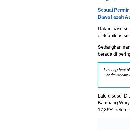
Sesuai Permin
Bawa Ijazah As
Dalam hasil sur
elektabilitas s
Sedangkan nama
berada di peri
Peluang bagi ak
berita secara 
Lalu disusul D
Bambang Wurya
17,86% belum m