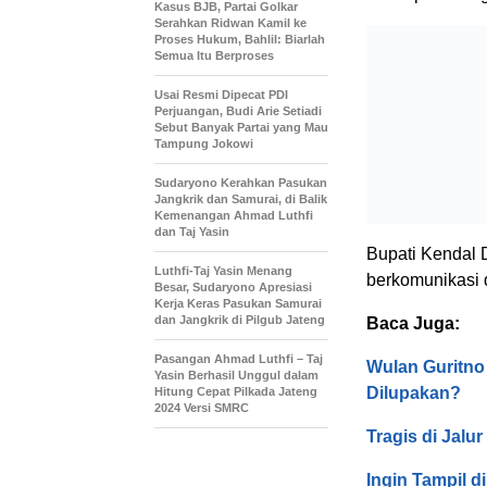
Kasus BJB, Partai Golkar
Serahkan Ridwan Kamil ke
Proses Hukum, Bahlil: Biarlah
Semua Itu Berproses
Usai Resmi Dipecat PDI
Perjuangan, Budi Arie Setiadi
Sebut Banyak Partai yang Mau
Tampung Jokowi
Sudaryono Kerahkan Pasukan
Jangkrik dan Samurai, di Balik
Kemenangan Ahmad Luthfi
dan Taj Yasin
Bupati Kendal 
Luthfi-Taj Yasin Menang
berkomunikasi 
Besar, Sudaryono Apresiasi
Kerja Keras Pasukan Samurai
dan Jangkrik di Pilgub Jateng
Baca Juga:
Pasangan Ahmad Luthfi – Taj
Wulan Guritno
Yasin Berhasil Unggul dalam
Dilupakan?
Hitung Cepat Pilkada Jateng
2024 Versi SMRC
Tragis di Jalu
Ingin Tampil d