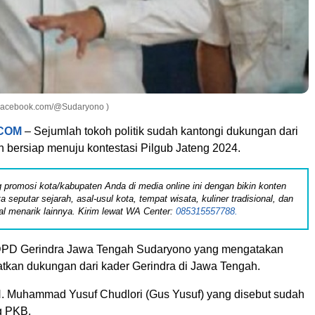
(Facebook.com/@Sudaryono )
COM
– Sejumlah tokoh politik sudah kantongi dukungan dari
dan bersiap menuju kontestasi Pilgub Jateng 2024.
 promosi kota/kabupaten Anda di media online ini dengan bikin konten
ita seputar sejarah, asal-usul kota, tempat wisata, kuliner tradisional, dan
al menarik lainnya. Kirim lewat WA Center:
085315557788.
 DPD Gerindra Jawa Tengah Sudaryono yang mengatakan
kan dukungan dari kader Gerindra di Jawa Tengah.
 Muhammad Yusuf Chudlori (Gus Yusuf) yang disebut sudah
g PKB.