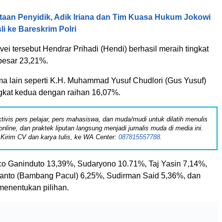
taan Penyidik, Adik Iriana dan Tim Kuasa Hukum Jokowi
li ke Bareskrim Polri
vei tersebut Hendrar Prihadi (Hendi) berhasil meraih tingkat
ebesar 23,21%.
 lain seperti K.H. Muhammad Yusuf Chudlori (Gus Yusuf)
ngkat kedua dengan raihan 16,07%.
tivis pers pelajar, pers mahasiswa, dan muda/mudi untuk dilatih menulis
online, dan praktek liputan langsung menjadi jurnalis muda di media ini.
Kirim CV dan karya tulis, ke WA Center:
087815557788.
ico Ganinduto 13,39%, Sudaryono 10.71%, Taj Yasin 7,14%,
nto (Bambang Pacul) 6,25%, Sudirman Said 5,36%, dan
enentukan pilihan.