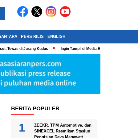
SANTARA
PERS RILIS
ENGLISH
eset, Tewas di Jurang Kudus
Ingin Tampil di Media Ekonomi dan Bisnis N
BERITA POPULER
ZEEKR, TPM Automotive, dan
SINEXCEL Resmikan Stasiun
Pengisian Daya Megawatt