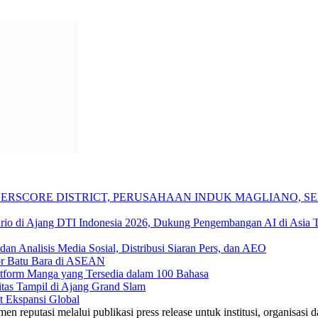
DERSCORE DISTRICT, PERUSAHAAN INDUK MAGLIANO,
io di Ajang DTI Indonesia 2026, Dukung Pengembangan AI di Asia 
n Analisis Media Sosial, Distribusi Siaran Pers, dan AEO
tor Batu Bara di ASEAN
form Manga yang Tersedia dalam 100 Bahasa
tas Tampil di Ajang Grand Slam
 Ekspansi Global
reputasi melalui publikasi press release untuk institusi, organisasi