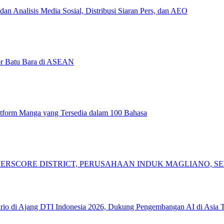
n Analisis Media Sosial, Distribusi Siaran Pers, dan AEO
tor Batu Bara di ASEAN
form Manga yang Tersedia dalam 100 Bahasa
DERSCORE DISTRICT, PERUSAHAAN INDUK MAGLIANO,
io di Ajang DTI Indonesia 2026, Dukung Pengembangan AI di Asia 