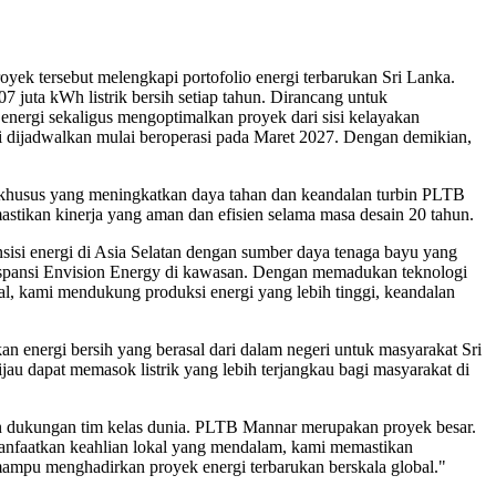
ek tersebut melengkapi portofolio energi terbarukan Sri Lanka.
juta kWh listrik bersih setiap tahun. Dirancang untuk
energi sekaligus mengoptimalkan proyek dari sisi kelayakan
ini dijadwalkan mulai beroperasi pada Maret 2027. Dengan demikian,
i khusus yang meningkatkan daya tahan dan keandalan turbin PLTB
stikan kinerja yang aman dan efisien selama masa desain 20 tahun.
ansisi energi di Asia Selatan dengan sumber daya tenaga bayu yang
ekspansi Envision Energy di kawasan. Dengan memadukan teknologi
al, kami mendukung produksi energi yang lebih tinggi, keandalan
 energi bersih yang berasal dari dalam negeri untuk masyarakat Sri
au dapat memasok listrik yang lebih terjangkau bagi masyarakat di
an dukungan tim kelas dunia. PLTB Mannar merupakan proyek besar.
anfaatkan keahlian lokal yang mendalam, kami memastikan
mampu menghadirkan proyek energi terbarukan berskala global."