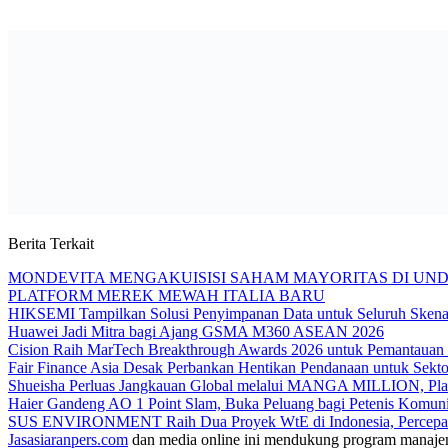
Berita Terkait
MONDEVITA MENGAKUISISI SAHAM MAYORITAS DI UN
PLATFORM MEREK MEWAH ITALIA BARU
HIKSEMI Tampilkan Solusi Penyimpanan Data untuk Seluruh Skenar
Huawei Jadi Mitra bagi Ajang GSMA M360 ASEAN 2026
Cision Raih MarTech Breakthrough Awards 2026 untuk Pemantauan da
Fair Finance Asia Desak Perbankan Hentikan Pendanaan untuk Sek
Shueisha Perluas Jangkauan Global melalui MANGA MILLION, Plat
Haier Gandeng AO 1 Point Slam, Buka Peluang bagi Petenis Komuni
SUS ENVIRONMENT Raih Dua Proyek WtE di Indonesia, Percepat
Jasasiaranpers.com
dan media online ini mendukung program manajemen 