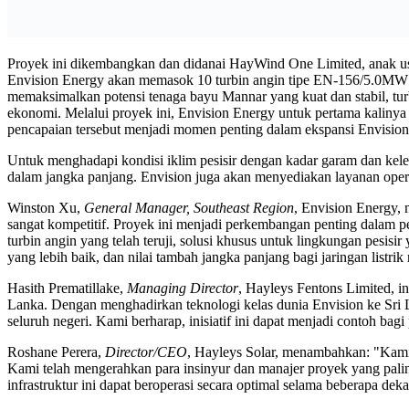
Proyek ini dikembangkan dan didanai HayWind One Limited, anak usah
Envision Energy akan memasok 10 turbin angin tipe EN-156/5.0MW den
memaksimalkan potensi tenaga bayu Mannar yang kuat dan stabil, tur
ekonomi. Melalui proyek ini, Envision Energy untuk pertama kalinya 
pencapaian tersebut menjadi momen penting dalam ekspansi Envision 
Untuk menghadapi kondisi iklim pesisir dengan kadar garam dan kel
dalam jangka panjang. Envision juga akan menyediakan layanan opera
Winston Xu,
General Manager, Southeast Region
, Envision Energy, 
sangat kompetitif. Proyek ini menjadi perkembangan penting dalam 
turbin angin yang telah teruji, solusi khusus untuk lingkungan pesi
yang lebih baik, dan nilai tambah jangka panjang bagi jaringan listrik
Hasith Prematillake,
Managing Director
, Hayleys Fentons Limited, i
Lanka. Dengan menghadirkan teknologi kelas dunia Envision ke Sri La
seluruh negeri. Kami berharap, inisiatif ini dapat menjadi contoh bag
Roshane Perera,
Director/CEO
, Hayleys Solar, menambahkan: "Kami
Kami telah mengerahkan para insinyur dan manajer proyek yang pa
infrastruktur ini dapat beroperasi secara optimal selama beberapa 