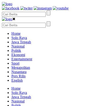
✖
Home
Solo Raya
Jawa Tengah
Nasional
Politik
Ekonomi
Entertainment
Sport
Megapolitan
Nusantara
Pers Rilis
English
Home
Solo Raya
Jawa Tengah
Nasional
Politik