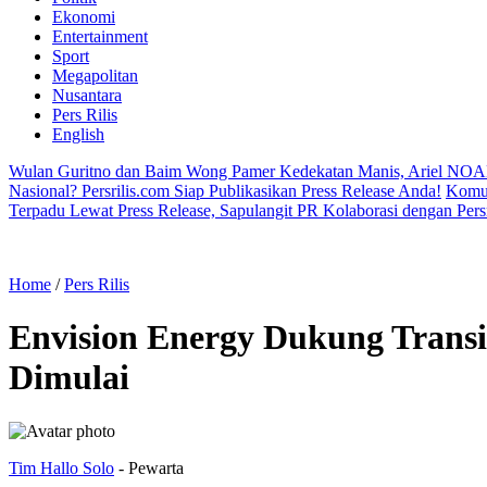
Ekonomi
Entertainment
Sport
Megapolitan
Nusantara
Pers Rilis
English
Wulan Guritno dan Baim Wong Pamer Kedekatan Manis, Ariel NOA
Nasional? Persrilis.com Siap Publikasikan Press Release Anda!
Komun
Terpadu Lewat Press Release, Sapulangit PR Kolaborasi dengan Persr
Home
/
Pers Rilis
Envision Energy Dukung Trans
Dimulai
Tim Hallo Solo
- Pewarta