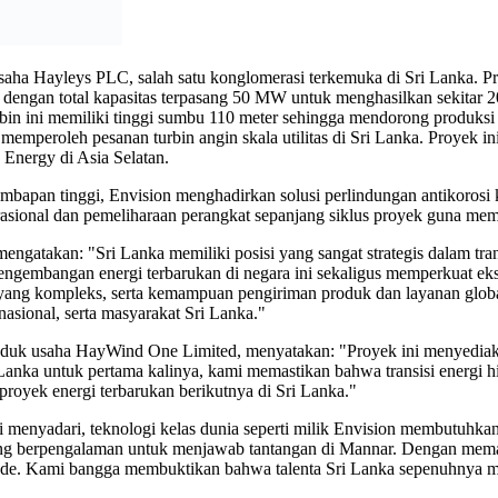
a Hayleys PLC, salah satu konglomerasi terkemuka di Sri Lanka. Proy
gan total kapasitas terpasang 50 MW untuk menghasilkan sekitar 207 
bin ini memiliki tinggi sumbu 110 meter sehingga mendorong produksi 
memperoleh pesanan turbin angin skala utilitas di Sri Lanka. Proyek 
Energy di Asia Selatan.
embapan tinggi, Envision menghadirkan solusi perlindungan antikoros
sional dan pemeliharaan perangkat sepanjang siklus proyek guna mema
mengatakan: "Sri Lanka memiliki posisi yang sangat strategis dalam tr
pengembangan energi terbarukan di negara ini sekaligus memperkuat 
sir yang kompleks, serta kemampuan pengiriman produk dan layanan glob
 nasional, serta masyarakat Sri Lanka."
nduk usaha HayWind One Limited, menyatakan: "Proyek ini menyediakan
nka untuk pertama kalinya, kami memastikan bahwa transisi energi hij
i proyek energi terbarukan berikutnya di Sri Lanka."
 menyadari, teknologi kelas dunia seperti milik Envision membutuhk
ling berpengalaman untuk menjawab tantangan di Mannar. Dengan mem
dekade. Kami bangga membuktikan bahwa talenta Sri Lanka sepenuhnya 