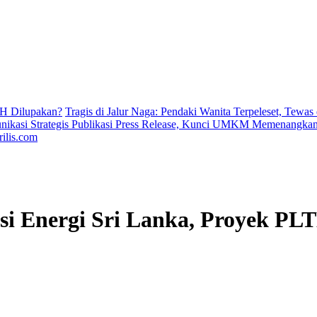
H Dilupakan?
Tragis di Jalur Naga: Pendaki Wanita Terpeleset, Tewas
ikasi Strategis Publikasi Press Release, Kunci UMKM Memenangkan 
ilis.com
isi Energi Sri Lanka, Proyek 