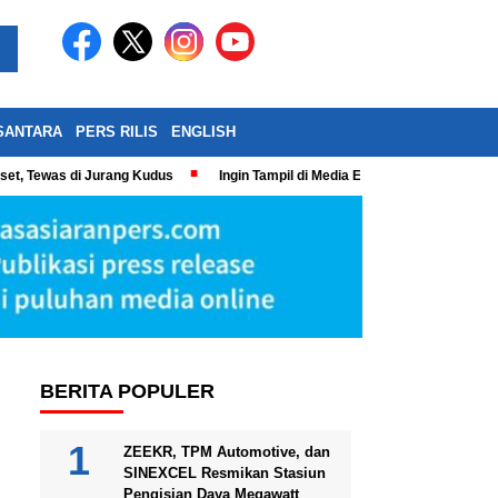
SANTARA
PERS RILIS
ENGLISH
eset, Tewas di Jurang Kudus
Ingin Tampil di Media Ekonomi dan Bisnis N
BERITA POPULER
ZEEKR, TPM Automotive, dan
SINEXCEL Resmikan Stasiun
Pengisian Daya Megawatt