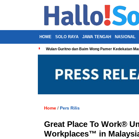
HOME
SOLO RAYA
JAWA TENGAH
NASIONAL
Wulan Guritno dan Baim Wong Pamer Kedekatan Man
Home
Pers Rilis
/
Great Place To Work® U
Workplaces™ in Malaysi