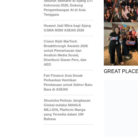
Seluruh Skenario di Ajang DTI
Indonesia 2026, Dukung
Pengembangan AI di Asia
Tenggara
Huawei Jadi Mitra bagi Ajang
GSMA M360 ASEAN 2026
Cision Raih MarTech
Breakthrough Awards 2026
untuk Pemantauan dan
Analisis Media Sosial,
Distribusi Siaran Pers, dan
AEO
GREAT PLACE
Fair Finance Asia Desak
Perbankan Hentikan
Pendanaan untuk Sektor Batu
Bara di ASEAN
Shueisha Perluas Jangkauan
Global melalui MANGA
MILLION, Platform Manga
yang Tersedia dalam 100
Bahasa