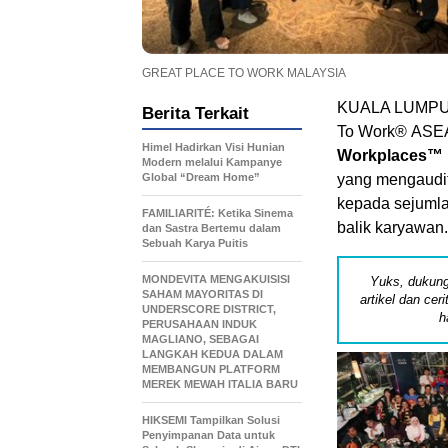
GREAT PLACE TO WORK MALAYSIA
KUALA LUMPUR,
Berita Terkait
To Work® ASEA
Himel Hadirkan Visi Hunian
Workplaces™ i
Modern melalui Kampanye
Global “Dream Home”
yang mengaudit
kepada sejumla
FAMILIARITÉ: Ketika Sinema
balik karyawan.
dan Sastra Bertemu dalam
Sebuah Karya Puitis
MONDEVITA MENGAKUISISI
Yuks, dukung
SAHAM MAYORITAS DI
artikel dan cer
UNDERSCORE DISTRICT,
h
PERUSAHAAN INDUK
MAGLIANO, SEBAGAI
LANGKAH KEDUA DALAM
MEMBANGUN PLATFORM
MEREK MEWAH ITALIA BARU
HIKSEMI Tampilkan Solusi
Penyimpanan Data untuk