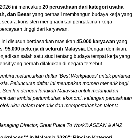
i 2026 ini mencakup
20 perusahaan dari kategori usaha
ah, dan Besar
yang berhasil membangun budaya kerja yang
rta secara konsisten menghadirkan pengalaman kerja
percayaan tinggi dari karyawan.
n ini disusun berdasarkan masukan
45.000 karyawan
yang
asi
95.000 pekerja di seluruh Malaysia
. Dengan demikian,
enjadikan salah satu studi tentang budaya tempat kerja yang
nsif yang pernah dilakukan di negara tersebut.
embira meluncurkan daftar ‘Best Workplaces’ untuk pertama
aysia. Peluncuran daftar ini merupakan momen menarik bagi
t. Sejalan dengan langkah Malaysia untuk melanjutkan
omi dan ambisi pertumbuhan ekonomi, kalangan perusahaan
 tolok ukur dalam menarik dan mempertahankan talenta
Managing Director, Great Place To Work® ASEAN & ANZ
orkplaces™ in Malaysia 2026": Rincian Kategori