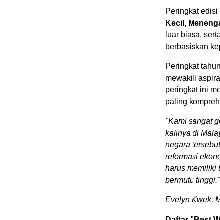
Peringkat edis
Kecil, Meneng
luar biasa, se
berbasiskan ke
Peringkat tahu
mewakili aspir
peringkat ini m
paling komprehe
"Kami sangat g
kalinya di Mal
negara tersebu
reformasi ekon
harus memiliki
bermutu tinggi."
Evelyn Kwek, 
Daftar "Best W