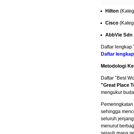
Hilton
(Kateg
Cisco
(Kateg
AbbVie Sdn
Daftar lengkap 
Daftar lengkap
Metodologi Ke
Daftar "Best W
"Great Place 
mengukur buday
Pemeringkatan
sehingga mence
seluruh jenjang
menurut berbag
sejauh mana pe