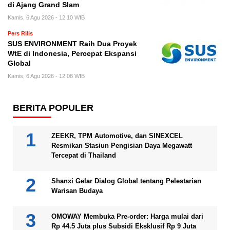
di Ajang Grand Slam
Kamis, 6 Agu 2026 - 12:10 WIB
Pers Rilis
SUS ENVIRONMENT Raih Dua Proyek
WtE di Indonesia, Percepat Ekspansi
Global
Kamis, 6 Agu 2026 - 12:08 WIB
BERITA POPULER
ZEEKR, TPM Automotive, dan SINEXCEL
Resmikan Stasiun Pengisian Daya Megawatt
Tercepat di Thailand
Shanxi Gelar Dialog Global tentang Pelestarian
Warisan Budaya
OMOWAY Membuka Pre-order: Harga mulai dari
Rp 44.5 Juta plus Subsidi Eksklusif Rp 9 Juta