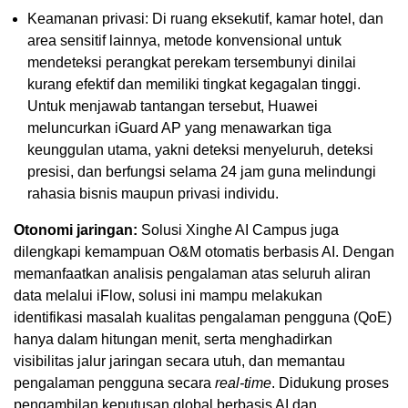
Keamanan privasi: Di ruang eksekutif, kamar hotel, dan
area sensitif lainnya, metode konvensional untuk
mendeteksi perangkat perekam tersembunyi dinilai
kurang efektif dan memiliki tingkat kegagalan tinggi.
Untuk menjawab tantangan tersebut, Huawei
meluncurkan iGuard AP yang menawarkan tiga
keunggulan utama, yakni deteksi menyeluruh, deteksi
presisi, dan berfungsi selama 24 jam guna melindungi
rahasia bisnis maupun privasi individu.
Otonomi jaringan:
Solusi Xinghe AI Campus juga
dilengkapi kemampuan O&M otomatis berbasis AI. Dengan
memanfaatkan analisis pengalaman atas seluruh aliran
data melalui iFlow, solusi ini mampu melakukan
identifikasi masalah kualitas pengalaman pengguna (QoE)
hanya dalam hitungan menit, serta menghadirkan
visibilitas jalur jaringan secara utuh, dan memantau
pengalaman pengguna secara
real-time
. Didukung proses
pengambilan keputusan global berbasis AI dan