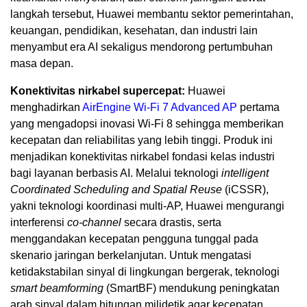
langkah tersebut, Huawei membantu sektor pemerintahan,
keuangan, pendidikan, kesehatan, dan industri lain
menyambut era AI sekaligus mendorong pertumbuhan
masa depan.
Konektivitas nirkabel supercepat:
Huawei
menghadirkan
AirEngine Wi-Fi 7 Advanced AP
pertama
yang mengadopsi inovasi Wi-Fi 8 sehingga memberikan
kecepatan dan reliabilitas yang lebih tinggi. Produk ini
menjadikan konektivitas nirkabel fondasi kelas industri
bagi layanan berbasis AI. Melalui teknologi
intelligent
Coordinated Scheduling and Spatial Reuse
(iCSSR),
yakni teknologi koordinasi multi-AP, Huawei mengurangi
interferensi
co-channel
secara drastis, serta
menggandakan kecepatan pengguna tunggal pada
skenario jaringan berkelanjutan. Untuk mengatasi
ketidakstabilan sinyal di lingkungan bergerak, teknologi
smart beamforming
(SmartBF) mendukung peningkatan
arah sinyal dalam hitungan milidetik agar kecepatan