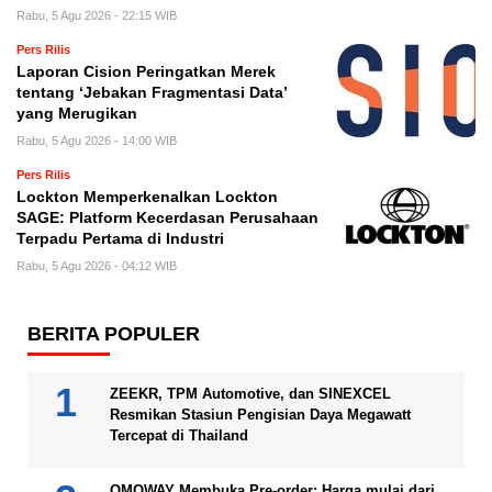
Rabu, 5 Agu 2026 - 22:15 WIB
Pers Rilis
Laporan Cision Peringatkan Merek
tentang ‘Jebakan Fragmentasi Data’
yang Merugikan
Rabu, 5 Agu 2026 - 14:00 WIB
Pers Rilis
Lockton Memperkenalkan Lockton
SAGE: Platform Kecerdasan Perusahaan
Terpadu Pertama di Industri
Rabu, 5 Agu 2026 - 04:12 WIB
BERITA POPULER
ZEEKR, TPM Automotive, dan SINEXCEL
Resmikan Stasiun Pengisian Daya Megawatt
Tercepat di Thailand
OMOWAY Membuka Pre-order: Harga mulai dari