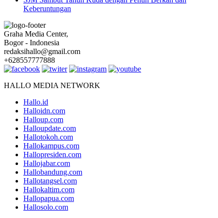
Keberuntungan
Graha Media Center,
Bogor - Indonesia
redaksihallo@gmail.com
+628557777888
HALLO MEDIA NETWORK
Hallo.id
Halloidn.com
Halloup.com
Halloupdate.com
Hallotokoh.com
Hallokampus.com
Hallopresiden.com
Hallojabar.com
Hallobandung.com
Hallotangsel.com
Hallokaltim.com
Hallopapua.com
Hallosolo.com