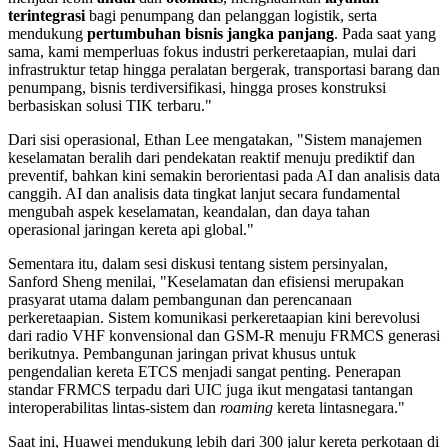
terintegrasi
bagi penumpang dan pelanggan logistik, serta
mendukung
pertumbuhan bisnis jangka panjang
. Pada saat yang
sama, kami memperluas fokus industri perkeretaapian, mulai dari
infrastruktur tetap hingga peralatan bergerak, transportasi barang dan
penumpang, bisnis terdiversifikasi, hingga proses konstruksi
berbasiskan solusi TIK terbaru."
Dari sisi operasional, Ethan Lee mengatakan, "Sistem manajemen
keselamatan beralih dari pendekatan reaktif menuju prediktif dan
preventif, bahkan kini semakin berorientasi pada AI dan analisis data
canggih. AI dan analisis data tingkat lanjut secara fundamental
mengubah aspek keselamatan, keandalan, dan daya tahan
operasional jaringan kereta api global."
Sementara itu, dalam sesi diskusi tentang sistem persinyalan,
Sanford Sheng menilai, "Keselamatan dan efisiensi merupakan
prasyarat utama dalam pembangunan dan perencanaan
perkeretaapian. Sistem komunikasi perkeretaapian kini berevolusi
dari radio VHF konvensional dan GSM-R menuju FRMCS generasi
berikutnya. Pembangunan jaringan privat khusus untuk
pengendalian kereta ETCS menjadi sangat penting. Penerapan
standar FRMCS terpadu dari UIC juga ikut mengatasi tantangan
interoperabilitas lintas-sistem dan
roaming
kereta lintasnegara."
Saat ini, Huawei mendukung lebih dari 300 jalur kereta perkotaan di