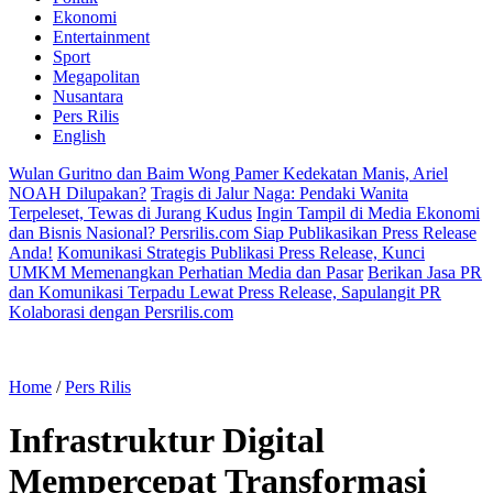
Ekonomi
Entertainment
Sport
Megapolitan
Nusantara
Pers Rilis
English
Wulan Guritno dan Baim Wong Pamer Kedekatan Manis, Ariel
NOAH Dilupakan?
Tragis di Jalur Naga: Pendaki Wanita
Terpeleset, Tewas di Jurang Kudus
Ingin Tampil di Media Ekonomi
dan Bisnis Nasional? Persrilis.com Siap Publikasikan Press Release
Anda!
Komunikasi Strategis Publikasi Press Release, Kunci
UMKM Memenangkan Perhatian Media dan Pasar
Berikan Jasa PR
dan Komunikasi Terpadu Lewat Press Release, Sapulangit PR
Kolaborasi dengan Persrilis.com
Home
/
Pers Rilis
Infrastruktur Digital
Mempercepat Transformasi