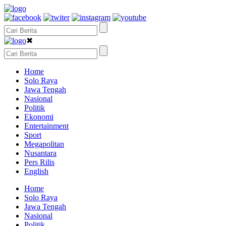
✖
Home
Solo Raya
Jawa Tengah
Nasional
Politik
Ekonomi
Entertainment
Sport
Megapolitan
Nusantara
Pers Rilis
English
Home
Solo Raya
Jawa Tengah
Nasional
Politik