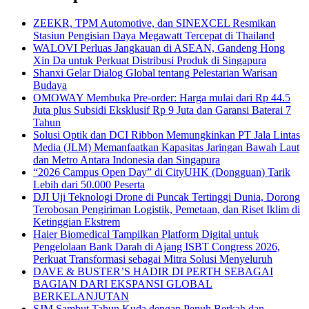
ZEEKR, TPM Automotive, dan SINEXCEL Resmikan
Stasiun Pengisian Daya Megawatt Tercepat di Thailand
WALOVI Perluas Jangkauan di ASEAN, Gandeng Hong
Xin Da untuk Perkuat Distribusi Produk di Singapura
Shanxi Gelar Dialog Global tentang Pelestarian Warisan
Budaya
OMOWAY Membuka Pre-order: Harga mulai dari Rp 44.5
Juta plus Subsidi Eksklusif Rp 9 Juta dan Garansi Baterai 7
Tahun
Solusi Optik dan DCI Ribbon Memungkinkan PT Jala Lintas
Media (JLM) Memanfaatkan Kapasitas Jaringan Bawah Laut
dan Metro Antara Indonesia dan Singapura
“2026 Campus Open Day” di CityUHK (Dongguan) Tarik
Lebih dari 50.000 Peserta
DJI Uji Teknologi Drone di Puncak Tertinggi Dunia, Dorong
Terobosan Pengiriman Logistik, Pemetaan, dan Riset Iklim di
Ketinggian Ekstrem
Haier Biomedical Tampilkan Platform Digital untuk
Pengelolaan Bank Darah di Ajang ISBT Congress 2026,
Perkuat Transformasi sebagai Mitra Solusi Menyeluruh
DAVE & BUSTER’S HADIR DI PERTH SEBAGAI
BAGIAN DARI EKSPANSI GLOBAL
BERKELANJUTAN
SJM Sambut Tahun Kuda dengan Penuh Berkah dan