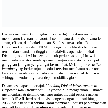
Huawei memamerkan rangkaian solusi digital terbaru untuk
mendukung layanan transportasi penumpang dan logistik yang lebih
aman, efisien, dan berkelanjutan. Salah satunya, solusi Rail
Broadband berbasiskan FRMCS dengan konektivitas berlatensi
rendah dan keandalan tinggi untuk aktivitas operasional vital.
Didukung solusi AI Inspection untuk perkeretaapian, Huawei
membantu operator kereta api membangun aset data dan sampel
gangguan jaringan yang sangat bermanfaat. Melalui proses
active
learning
yang berkelanjutan, solusi tersebut membantu operator
kereta api beradaptasi terhadap perubahan operasional dan pasar
sehingga mendukung masa depan mobilitas global.
Dalam sesi paparan bertajuk
"Leading Digital Infrastructure to
Empower Rail Intelligence"
, Raymond Zuo mengatakan, "Huawei
meluncurkan strategi inovasi baru untuk industri perkeretaapian
bertajuk iRAIL berdasarkan visi pengembangan industri hingga
2035. Melalui solusi
cerdas
, kami membantu industri perkeretaapian
menjadi lebih
andal
dan
otomatis
, menghadirkan
layanan