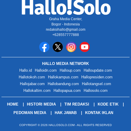
Graha Media Center,
Bogor - Indonesia
redaksihallo@gmail.com
+628557777888
HALLO MEDIA NETWORK
Hallo.id
Halloidn.com
Halloup.com
Halloupdate.com
Hallotokoh.com
Hallokampus.com
Hallopresiden.com
Hallojabar.com
Hallobandung.com
Hallotangsel.com
Hallokaltim.com
Hallopapua.com
Hallosolo.com
HOME
HISTORI MEDIA
TIM REDAKSI
KODE ETIK
PEDOMAN MEDIA
HAK JAWAB
KONTAK IKLAN
COPYRIGHT © 2026 HALLOSOLO.COM - ALL RIGHTS RESERVED