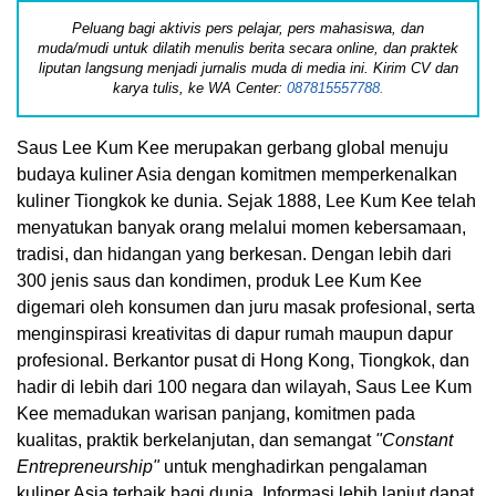
Peluang bagi aktivis pers pelajar, pers mahasiswa, dan
muda/mudi untuk dilatih menulis berita secara online, dan praktek
liputan langsung menjadi jurnalis muda di media ini. Kirim CV dan
karya tulis, ke WA Center:
087815557788.
Saus Lee Kum Kee merupakan gerbang global menuju
budaya kuliner Asia dengan komitmen memperkenalkan
kuliner Tiongkok ke dunia. Sejak 1888, Lee Kum Kee telah
menyatukan banyak orang melalui momen kebersamaan,
tradisi, dan hidangan yang berkesan. Dengan lebih dari
300 jenis saus dan kondimen, produk Lee Kum Kee
digemari oleh konsumen dan juru masak profesional, serta
menginspirasi kreativitas di dapur rumah maupun dapur
profesional. Berkantor pusat di Hong Kong, Tiongkok, dan
hadir di lebih dari 100 negara dan wilayah, Saus Lee Kum
Kee memadukan warisan panjang, komitmen pada
kualitas, praktik berkelanjutan, dan semangat
"Constant
Entrepreneurship"
untuk menghadirkan pengalaman
kuliner Asia terbaik bagi dunia. Informasi lebih lanjut dapat