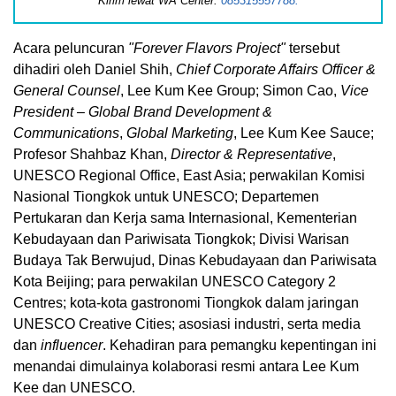
Kirim lewat WA Center:
085315557788.
Acara peluncuran
"Forever Flavors Project"
tersebut
dihadiri oleh Daniel Shih,
Chief Corporate Affairs Officer &
General Counsel
, Lee Kum Kee Group; Simon Cao,
Vice
President – Global Brand Development &
Communications
,
Global Marketing
, Lee Kum Kee Sauce;
Profesor Shahbaz Khan,
Director & Representative
,
UNESCO Regional Office, East Asia; perwakilan Komisi
Nasional Tiongkok untuk UNESCO; Departemen
Pertukaran dan Kerja sama Internasional, Kementerian
Kebudayaan dan Pariwisata Tiongkok; Divisi Warisan
Budaya Tak Berwujud, Dinas Kebudayaan dan Pariwisata
Kota Beijing; para perwakilan UNESCO Category 2
Centres; kota-kota gastronomi Tiongkok dalam jaringan
UNESCO Creative Cities; asosiasi industri, serta media
dan
influencer
. Kehadiran para pemangku kepentingan ini
menandai dimulainya kolaborasi resmi antara Lee Kum
Kee dan UNESCO.