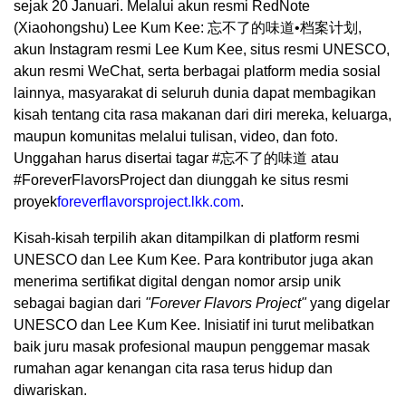
sejak 20 Januari. Melalui akun resmi RedNote
(Xiaohongshu) Lee Kum Kee: 忘不了的味道•档案计划,
akun Instagram resmi Lee Kum Kee, situs resmi UNESCO,
akun resmi WeChat, serta berbagai platform media sosial
lainnya, masyarakat di seluruh dunia dapat membagikan
kisah tentang cita rasa makanan dari diri mereka, keluarga,
maupun komunitas melalui tulisan, video, dan foto.
Unggahan harus disertai tagar #忘不了的味道 atau
#ForeverFlavorsProject dan diunggah ke situs resmi
proyek
foreverflavorsproject.lkk.com
.
Kisah-kisah terpilih akan ditampilkan di platform resmi
UNESCO dan Lee Kum Kee. Para kontributor juga akan
menerima sertifikat digital dengan nomor arsip unik
sebagai bagian dari
"Forever Flavors Project"
yang digelar
UNESCO dan Lee Kum Kee. Inisiatif ini turut melibatkan
baik juru masak profesional maupun penggemar masak
rumahan agar kenangan cita rasa terus hidup dan
diwariskan.