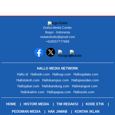
Graha Media Center,
Bogor - Indonesia
redaksihallo@gmail.com
+628557777888
HALLO MEDIA NETWORK
Hallo.id
Halloidn.com
Halloup.com
Halloupdate.com
Hallotokoh.com
Hallokampus.com
Hallopresiden.com
Hallojabar.com
Hallobandung.com
Hallotangsel.com
Hallokaltim.com
Hallopapua.com
Hallosolo.com
HOME
HISTORI MEDIA
TIM REDAKSI
KODE ETIK
PEDOMAN MEDIA
HAK JAWAB
KONTAK IKLAN