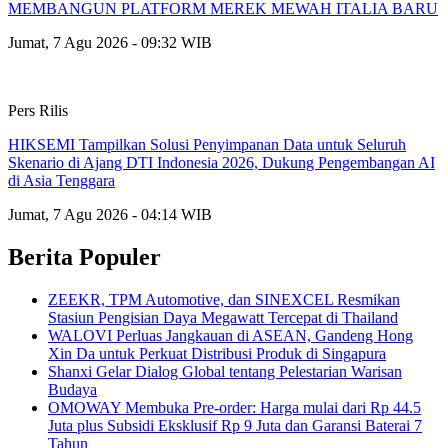
MEMBANGUN PLATFORM MEREK MEWAH ITALIA BARU
Jumat, 7 Agu 2026 - 09:32 WIB
Pers Rilis
HIKSEMI Tampilkan Solusi Penyimpanan Data untuk Seluruh
Skenario di Ajang DTI Indonesia 2026, Dukung Pengembangan AI
di Asia Tenggara
Jumat, 7 Agu 2026 - 04:14 WIB
Berita Populer
ZEEKR, TPM Automotive, dan SINEXCEL Resmikan
Stasiun Pengisian Daya Megawatt Tercepat di Thailand
WALOVI Perluas Jangkauan di ASEAN, Gandeng Hong
Xin Da untuk Perkuat Distribusi Produk di Singapura
Shanxi Gelar Dialog Global tentang Pelestarian Warisan
Budaya
OMOWAY Membuka Pre-order: Harga mulai dari Rp 44.5
Juta plus Subsidi Eksklusif Rp 9 Juta dan Garansi Baterai 7
Tahun