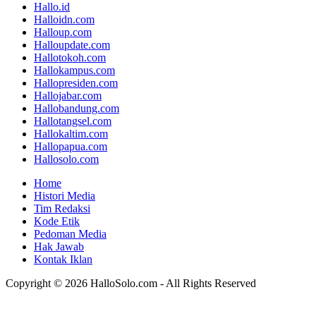
Hallo.id
Halloidn.com
Halloup.com
Halloupdate.com
Hallotokoh.com
Hallokampus.com
Hallopresiden.com
Hallojabar.com
Hallobandung.com
Hallotangsel.com
Hallokaltim.com
Hallopapua.com
Hallosolo.com
Home
Histori Media
Tim Redaksi
Kode Etik
Pedoman Media
Hak Jawab
Kontak Iklan
Copyright © 2026 HalloSolo.com - All Rights Reserved