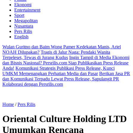
Ekonomi
Entertainment
Sport
Megapolitan
Nusantara
Pers Rilis
English
Wulan Guritno dan Baim Wong Pamer Kedekatan Manis, Ariel
NOAH Dilupakan?
Tragis di Jalur Naga: Pendaki Wanita
Terpeleset, Tewas di Jurang Kudus
Ingin Tampil di Media Ekonomi
dan Bisnis Nasional? Persrilis.com Siap Publikasikan Press Release
Anda!
Komunikasi Strategis Publikasi Press Release, Kunci
UMKM Memenangkan Perhatian Media dan Pasar
Berikan Jasa PR
dan Komunikasi Terpadu Lewat Press Release, Sapulangit PR
Kolaborasi dengan Persrilis.com
Home
/
Pers Rilis
Oriental Culture Holding LTD
Umumkan Rencana