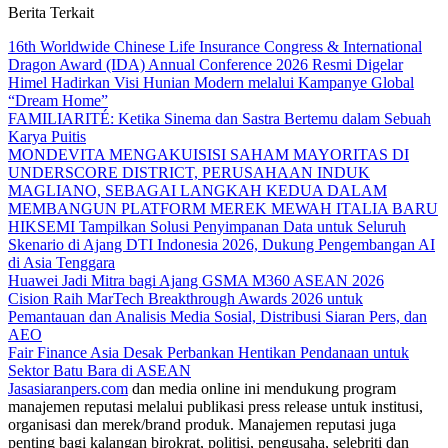
Berita Terkait
16th Worldwide Chinese Life Insurance Congress & International
Dragon Award (IDA) Annual Conference 2026 Resmi Digelar
Himel Hadirkan Visi Hunian Modern melalui Kampanye Global
“Dream Home”
FAMILIARITÉ: Ketika Sinema dan Sastra Bertemu dalam Sebuah
Karya Puitis
MONDEVITA MENGAKUISISI SAHAM MAYORITAS DI
UNDERSCORE DISTRICT, PERUSAHAAN INDUK
MAGLIANO, SEBAGAI LANGKAH KEDUA DALAM
MEMBANGUN PLATFORM MEREK MEWAH ITALIA BARU
HIKSEMI Tampilkan Solusi Penyimpanan Data untuk Seluruh
Skenario di Ajang DTI Indonesia 2026, Dukung Pengembangan AI
di Asia Tenggara
Huawei Jadi Mitra bagi Ajang GSMA M360 ASEAN 2026
Cision Raih MarTech Breakthrough Awards 2026 untuk
Pemantauan dan Analisis Media Sosial, Distribusi Siaran Pers, dan
AEO
Fair Finance Asia Desak Perbankan Hentikan Pendanaan untuk
Sektor Batu Bara di ASEAN
Jasasiaranpers.com
dan media online ini mendukung program
manajemen reputasi melalui publikasi press release untuk institusi,
organisasi dan merek/brand produk. Manajemen reputasi juga
penting bagi kalangan birokrat, politisi, pengusaha, selebriti dan