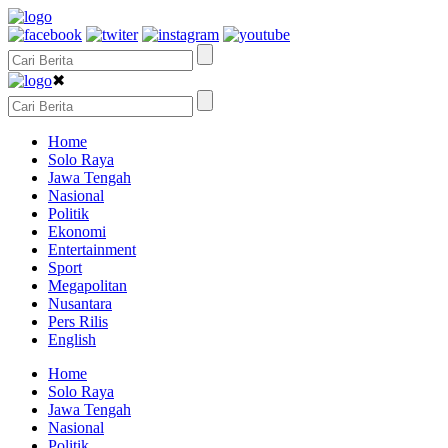
✖
Home
Solo Raya
Jawa Tengah
Nasional
Politik
Ekonomi
Entertainment
Sport
Megapolitan
Nusantara
Pers Rilis
English
Home
Solo Raya
Jawa Tengah
Nasional
Politik