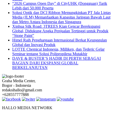
“2026 Campus Open Day” di CityUHK (Dongguan) Tarik
Lebih dari 50.000 Peserta
Solusi Optik dan DCI Ribbon Memungkinkan PT Jala Lintas
Media (JLM) Memanfaatkan Kapasitas Jaringan Bawah Laut
dan Metro Antara Indonesia dan Singapura
Xinhua Silk Road: 3TREES Kian Gencar Berekspansi
Global, Didukung Angka Penjualan Tertinggi untuk Produk
“Stone Paint”
Himel Raih Penghargaan Internasional Berkat Keunggulan
Global dan Inovasi Produk
LOTTE Chemical Indonesia, Milliken, dan Tederic Gelar
Seminar tentang Solusi Polipropilena Mutakhir
DAVE & BUSTER’S HADIR DI PERTH SEBAGAI
BAGIAN DARI EKSPANSI GLOBAL
BERKELANJUTAN
Graha Media Center,
Bogor - Indonesia
redaksihallo@gmail.com
+628557777888
HALLO MEDIA NETWORK