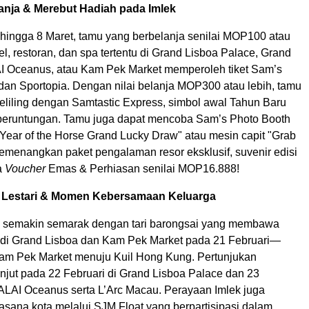
lanja & Merebut Hadiah pada Imlek
 hingga 8 Maret, tamu yang berbelanja senilai MOP100 atau
itel, restoran, dan spa tertentu di Grand Lisboa Palace, Grand
AI Oceanus, atau Kam Pek Market memperoleh tiket Sam’s
dan Sportopia. Dengan nilai belanja MOP300 atau lebih, tamu
keliling dengan Samtastic Express, simbol awal Tahun Baru
beruntungan. Tamu juga dapat mencoba Sam’s Photo Booth
Year of the Horse Grand Lucky Draw" atau mesin capit "Grab
emenangkan paket pengalaman resor eksklusif, suvenir edisi
a
Voucher
Emas & Perhiasan senilai MOP16.888!
si Lestari & Momen Kebersamaan Keluarga
k semakin semarak dengan tari barongsai yang membawa
di Grand Lisboa dan Kam Pek Market pada 21 Februari—
Kam Pek Market menuju Kuil Hong Kung. Pertunjukan
njut pada 22 Februari di Grand Lisboa Palace dan 23
 ALAI Oceanus serta L’Arc Macau. Perayaan Imlek juga
sana kota melalui SJM Float yang berpartisipasi dalam