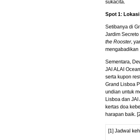
sukacita.
Spot 1: Lokas
Setibanya di G
Jardim Secreto
the Rooster
, ya
mengabadikan 
Sementara, Dew
JAI ALAI Ocean
serta kupon res
Grand Lisboa P
undian untuk m
Lisboa dan JAI
kertas doa keb
harapan baik.
[2
[1] Jadwal k