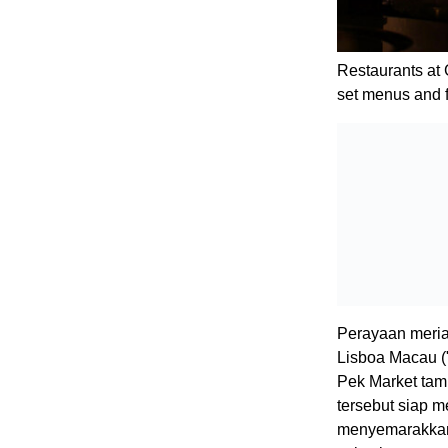
Restaurants at 
set menus and f
Perayaan meria
Lisboa Macau (
Pek Market tam
tersebut siap m
menyemarakkan