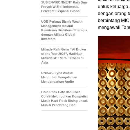
SUS ENVIRONMENT Raih Dua
untuk keluarga
Proyek WtE di Indonesia,
Percepat Ekspansi Global
dengan orang t
berbintang MI
UOB Perkuat Bisnis Wealth
Management melalui
mengawali Tahu
Kemitraan Distribusi Strategis
dengan Allianz Global
Investors
Mitrade Raih Gelar “AI Broker
of the Year 2026”, Hadirkan
MitradeGPT Versi Terbaru di
Asia
UNISOC Lyric Audio:
Mengubah Pengalaman
Mendengarkan Audio
Hard Rock Cafe dan Coca-
Cola® Meluncurkan Kompetisi
Musik Hard Rock Rising untuk
Musisi Pendatang Baru