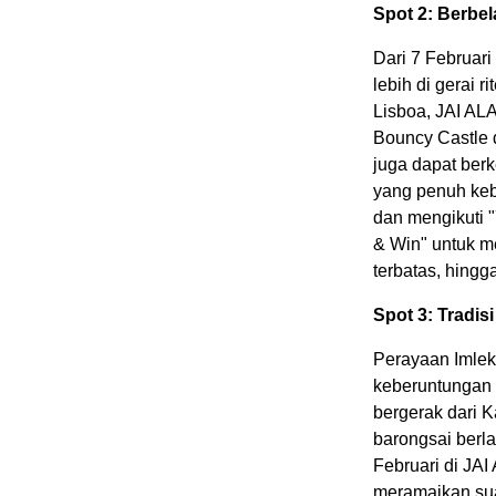
Spot 2: Berbe
Dari 7 Februari
lebih di gerai r
Lisboa, JAI AL
Bouncy Castle 
juga dapat ber
yang penuh ke
dan mengikuti "
& Win" untuk m
terbatas, hingg
Spot 3: Tradi
Perayaan Imle
keberuntungan 
bergerak dari 
barongsai berla
Februari di JAI
meramaikan sua