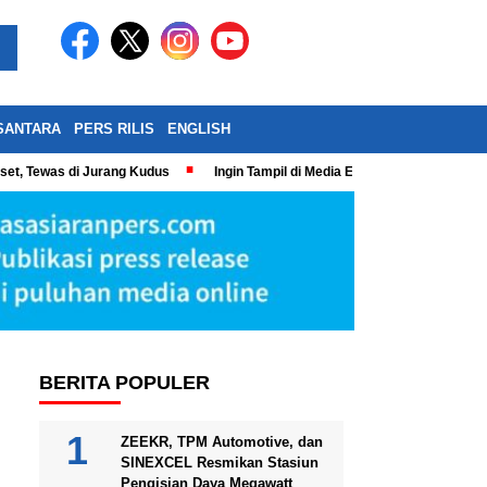
SANTARA
PERS RILIS
ENGLISH
eset, Tewas di Jurang Kudus
Ingin Tampil di Media Ekonomi dan Bisnis N
BERITA POPULER
ZEEKR, TPM Automotive, dan
SINEXCEL Resmikan Stasiun
Pengisian Daya Megawatt