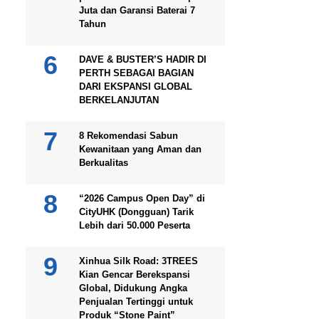
Juta dan Garansi Baterai 7
Tahun
DAVE & BUSTER’S HADIR DI
PERTH SEBAGAI BAGIAN
DARI EKSPANSI GLOBAL
BERKELANJUTAN
8 Rekomendasi Sabun
Kewanitaan yang Aman dan
Berkualitas
“2026 Campus Open Day” di
CityUHK (Dongguan) Tarik
Lebih dari 50.000 Peserta
Xinhua Silk Road: 3TREES
Kian Gencar Berekspansi
Global, Didukung Angka
Penjualan Tertinggi untuk
Produk “Stone Paint”