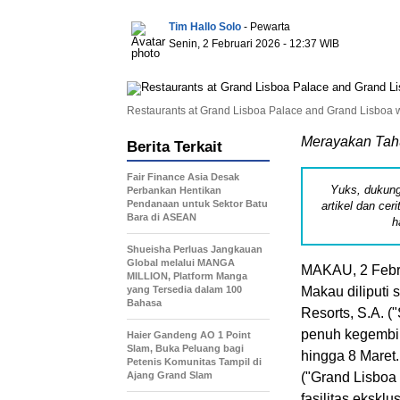
Tim Hallo Solo
- Pewarta
Senin, 2 Februari 2026 - 12:37 WIB
Restaurants at Grand Lisboa Palace and Grand Lisboa wil
Merayakan Tahu
Berita Terkait
Fair Finance Asia Desak
Yuks, dukung
Perbankan Hentikan
Pendanaan untuk Sektor Batu
artikel dan cer
Bara di ASEAN
h
Shueisha Perluas Jangkauan
Global melalui MANGA
MAKAU
,
2 Febr
MILLION, Platform Manga
yang Tersedia dalam 100
Makau diliputi
Bahasa
Resorts, S.A. 
penuh kegembira
Haier Gandeng AO 1 Point
Slam, Buka Peluang bagi
hingga 8 Maret
Petenis Komunitas Tampil di
Ajang Grand Slam
("Grand Lisboa
fasilitas eksklu