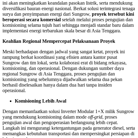
ini akan meningkatkan keandalan pasokan listrik, serta mendukung
diversifikasi bauran energi nasional. Berkat solusi terintegrasi tenaga
surya dan penyimpanan energi dari Sungrow,
proyek tersebut kini
beroperasi secara komersial
setelah melalui proses pengujian dan
komisioning selama tujuh hari sehingga menjadi standar baru dalam
implementasi energi terbarukan skala besar di Asia Tenggara.
Keahlian Regional Mempercepat Pelaksanaan Proyek
Meski berhadapan dengan jadwal yang sangat ketat, proyek ini
rampung berkat koordinasi yang efisien antara kantor pusat
Sungrow dan tim lokal, serta kolaborasi erat di bidang rekayasa,
komisioning, dan operasional. Dengan dukungan sumber daya
regional Sungrow di Asia Tenggara, proses pengujian dan
komisioning yang sebelumnya dijadwalkan selama dua pekan
berhasil diselesaikan hanya dalam dua hari tanpa insiden
operasional.
Komisioning Lebih Awal
Dengan memanfaatkan solusi Inverter Modular 1+X milik Sungrow
yang mendukung komisioning dalam mode
off-grid
, proses
pengujian awal dan pengoperasian berlangsung lebih cepat.
Langkah ini mengurangi ketergantungan pada generator diesel, serta
memangkas kebutuhan transportasi dan mempersingkat persiapan di