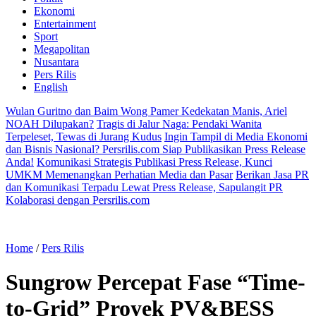
Ekonomi
Entertainment
Sport
Megapolitan
Nusantara
Pers Rilis
English
Wulan Guritno dan Baim Wong Pamer Kedekatan Manis, Ariel
NOAH Dilupakan?
Tragis di Jalur Naga: Pendaki Wanita
Terpeleset, Tewas di Jurang Kudus
Ingin Tampil di Media Ekonomi
dan Bisnis Nasional? Persrilis.com Siap Publikasikan Press Release
Anda!
Komunikasi Strategis Publikasi Press Release, Kunci
UMKM Memenangkan Perhatian Media dan Pasar
Berikan Jasa PR
dan Komunikasi Terpadu Lewat Press Release, Sapulangit PR
Kolaborasi dengan Persrilis.com
Home
/
Pers Rilis
Sungrow Percepat Fase “Time-
to-Grid” Proyek PV&BESS