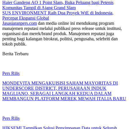
Haier Gandeng AO 1 Point Slam, Buka Peluang bagi Petenis
Komunitas Tampil di Ajang Grand Slam
SUS ENVIRONMENT Raih Dua Proyek WtE di Indonesia,
Percepat Ekspansi Global
Jasasiaranpers.com
dan media online ini mendukung program
manajemen reputasi melalui publikasi press release untuk institusi,
organisasi dan merek/brand produk. Manajemen reputasi juga
penting bagi kalangan birokrat, politisi, pengusaha, selebriti dan
tokoh publik.
Berita Terbaru
Pers Rilis
MONDEVITA MENGAKUISISI SAHAM MAYORITAS DI
UNDERSCORE DISTRICT, PERUSAHAAN INDUK
MAGLIANO, SEBAGAI LANGKAH KEDUA DALAM
MEMBANGUN PLATFORM MEREK MEWAH ITALIA BARU
Pers Rilis
HIKSEMI Tampilkan Solusi Penyimpanan Data untuk Seluruh