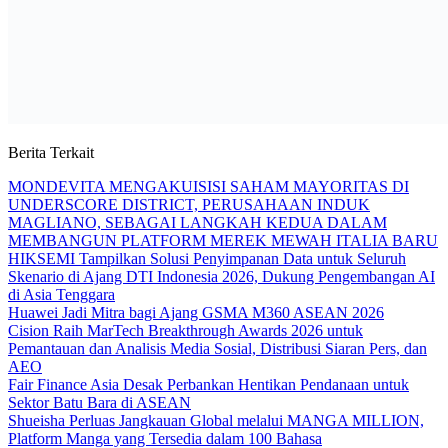
Berita Terkait
MONDEVITA MENGAKUISISI SAHAM MAYORITAS DI
UNDERSCORE DISTRICT, PERUSAHAAN INDUK
MAGLIANO, SEBAGAI LANGKAH KEDUA DALAM
MEMBANGUN PLATFORM MEREK MEWAH ITALIA BARU
HIKSEMI Tampilkan Solusi Penyimpanan Data untuk Seluruh
Skenario di Ajang DTI Indonesia 2026, Dukung Pengembangan AI
di Asia Tenggara
Huawei Jadi Mitra bagi Ajang GSMA M360 ASEAN 2026
Cision Raih MarTech Breakthrough Awards 2026 untuk
Pemantauan dan Analisis Media Sosial, Distribusi Siaran Pers, dan
AEO
Fair Finance Asia Desak Perbankan Hentikan Pendanaan untuk
Sektor Batu Bara di ASEAN
Shueisha Perluas Jangkauan Global melalui MANGA MILLION,
Platform Manga yang Tersedia dalam 100 Bahasa