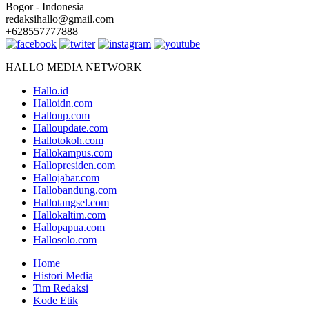
Bogor - Indonesia
redaksihallo@gmail.com
+628557777888
HALLO MEDIA NETWORK
Hallo.id
Halloidn.com
Halloup.com
Halloupdate.com
Hallotokoh.com
Hallokampus.com
Hallopresiden.com
Hallojabar.com
Hallobandung.com
Hallotangsel.com
Hallokaltim.com
Hallopapua.com
Hallosolo.com
Home
Histori Media
Tim Redaksi
Kode Etik