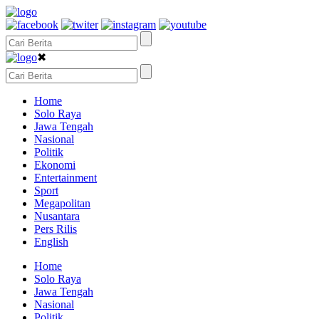
✖
Home
Solo Raya
Jawa Tengah
Nasional
Politik
Ekonomi
Entertainment
Sport
Megapolitan
Nusantara
Pers Rilis
English
Home
Solo Raya
Jawa Tengah
Nasional
Politik