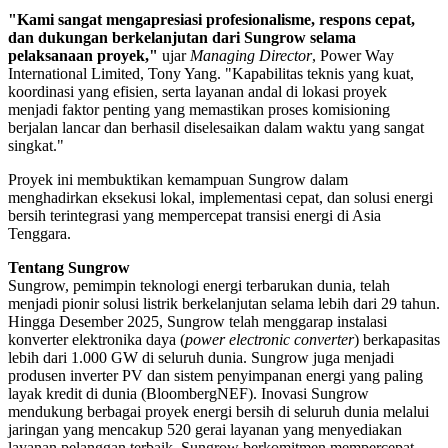
"Kami sangat mengapresiasi profesionalisme, respons cepat,
dan dukungan berkelanjutan dari Sungrow selama
pelaksanaan proyek,"
ujar
Managing Director
, Power Way
International Limited, Tony Yang. "Kapabilitas teknis yang kuat,
koordinasi yang efisien, serta layanan andal di lokasi proyek
menjadi faktor penting yang memastikan proses komisioning
berjalan lancar dan berhasil diselesaikan dalam waktu yang sangat
singkat."
Proyek ini membuktikan kemampuan Sungrow dalam
menghadirkan eksekusi lokal, implementasi cepat, dan solusi energi
bersih terintegrasi yang mempercepat transisi energi di Asia
Tenggara.
Tentang Sungrow
Sungrow, pemimpin teknologi energi terbarukan dunia, telah
menjadi pionir solusi listrik berkelanjutan selama lebih dari 29 tahun.
Hingga Desember 2025, Sungrow telah menggarap instalasi
konverter elektronika daya (
power electronic converter
) berkapasitas
lebih dari 1.000 GW di seluruh dunia. Sungrow juga menjadi
produsen inverter PV dan sistem penyimpanan energi yang paling
layak kredit di dunia (BloombergNEF). Inovasi Sungrow
mendukung berbagai proyek energi bersih di seluruh dunia melalui
jaringan yang mencakup 520 gerai layanan yang menyediakan
layanan pelanggan terbaik. Sungrow berkomitmen mempercepat