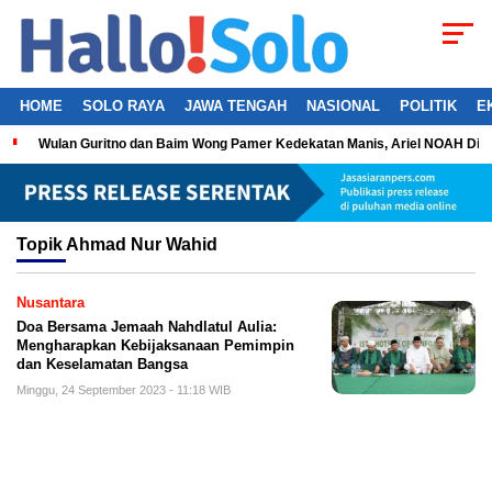
HOME
SOLO RAYA
JAWA TENGAH
NASIONAL
POLITIK
E
Wulan Guritno dan Baim Wong Pamer Kedekatan Manis, Ariel NOAH Dil
Topik
Ahmad Nur Wahid
Nusantara
Doa Bersama Jemaah Nahdlatul Aulia:
Mengharapkan Kebijaksanaan Pemimpin
dan Keselamatan Bangsa
Minggu, 24 September 2023 - 11:18 WIB