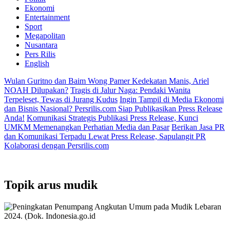
Ekonomi
Entertainment
Sport
Megapolitan
Nusantara
Pers Rilis
English
Wulan Guritno dan Baim Wong Pamer Kedekatan Manis, Ariel
NOAH Dilupakan?
Tragis di Jalur Naga: Pendaki Wanita
Terpeleset, Tewas di Jurang Kudus
Ingin Tampil di Media Ekonomi
dan Bisnis Nasional? Persrilis.com Siap Publikasikan Press Release
Anda!
Komunikasi Strategis Publikasi Press Release, Kunci
UMKM Memenangkan Perhatian Media dan Pasar
Berikan Jasa PR
dan Komunikasi Terpadu Lewat Press Release, Sapulangit PR
Kolaborasi dengan Persrilis.com
Topik
arus mudik