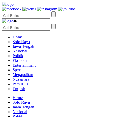
✖
Home
Solo Raya
Jawa Tengah
Nasional
Politik
Ekonomi
Entertainment
Sport
Megapolitan
Nusantara
Pers Rilis
English
Home
Solo Raya
Jawa Tengah
Nasional
Politik