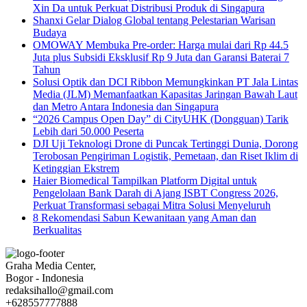
Xin Da untuk Perkuat Distribusi Produk di Singapura
Shanxi Gelar Dialog Global tentang Pelestarian Warisan
Budaya
OMOWAY Membuka Pre-order: Harga mulai dari Rp 44.5
Juta plus Subsidi Eksklusif Rp 9 Juta dan Garansi Baterai 7
Tahun
Solusi Optik dan DCI Ribbon Memungkinkan PT Jala Lintas
Media (JLM) Memanfaatkan Kapasitas Jaringan Bawah Laut
dan Metro Antara Indonesia dan Singapura
“2026 Campus Open Day” di CityUHK (Dongguan) Tarik
Lebih dari 50.000 Peserta
DJI Uji Teknologi Drone di Puncak Tertinggi Dunia, Dorong
Terobosan Pengiriman Logistik, Pemetaan, dan Riset Iklim di
Ketinggian Ekstrem
Haier Biomedical Tampilkan Platform Digital untuk
Pengelolaan Bank Darah di Ajang ISBT Congress 2026,
Perkuat Transformasi sebagai Mitra Solusi Menyeluruh
8 Rekomendasi Sabun Kewanitaan yang Aman dan
Berkualitas
Graha Media Center,
Bogor - Indonesia
redaksihallo@gmail.com
+628557777888