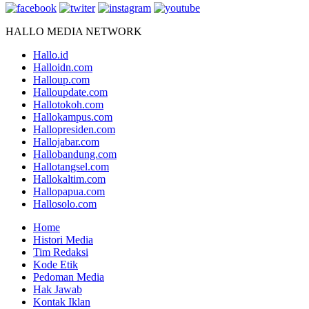
HALLO MEDIA NETWORK
Hallo.id
Halloidn.com
Halloup.com
Halloupdate.com
Hallotokoh.com
Hallokampus.com
Hallopresiden.com
Hallojabar.com
Hallobandung.com
Hallotangsel.com
Hallokaltim.com
Hallopapua.com
Hallosolo.com
Home
Histori Media
Tim Redaksi
Kode Etik
Pedoman Media
Hak Jawab
Kontak Iklan