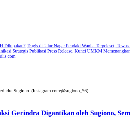
H Dilupakan?
Tragis di Jalur Naga: Pendaki Wanita Terpeleset, Tewas
ikasi Strategis Publikasi Press Release, Kunci UMKM Memenangkan 
ilis.com
ksi Gerindra Digantikan oleh Sugiono, Se