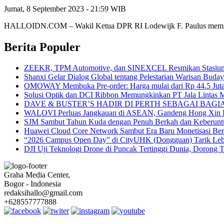
Jumat, 8 September 2023 - 21:59 WIB
HALLOIDN.COM – Wakil Ketua DPR RI Lodewijk F. Paulus memimpi
Berita Populer
ZEEKR, TPM Automotive, dan SINEXCEL Resmikan Stasiun P
Shanxi Gelar Dialog Global tentang Pelestarian Warisan Buda
OMOWAY Membuka Pre-order: Harga mulai dari Rp 44.5 Juta pl
Solusi Optik dan DCI Ribbon Memungkinkan PT Jala Lintas M
DAVE & BUSTER’S HADIR DI PERTH SEBAGAI BAG
WALOVI Perluas Jangkauan di ASEAN, Gandeng Hong Xin Da u
SJM Sambut Tahun Kuda dengan Penuh Berkah dan Keberunt
Huawei Cloud Core Network Sambut Era Baru Monetisasi Ber
“2026 Campus Open Day” di CityUHK (Dongguan) Tarik Lebih
DJI Uji Teknologi Drone di Puncak Tertinggi Dunia, Dorong T
Graha Media Center,
Bogor - Indonesia
redaksihallo@gmail.com
+628557777888