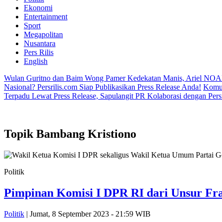
Ekonomi
Entertainment
Sport
Megapolitan
Nusantara
Pers Rilis
English
Wulan Guritno dan Baim Wong Pamer Kedekatan Manis, Ariel NOA
Nasional? Persrilis.com Siap Publikasikan Press Release Anda!
Komun
Terpadu Lewat Press Release, Sapulangit PR Kolaborasi dengan Persr
Topik
Bambang Kristiono
Politik
Pimpinan Komisi I DPR RI dari Unsur Fra
Politik
| Jumat, 8 September 2023 - 21:59 WIB