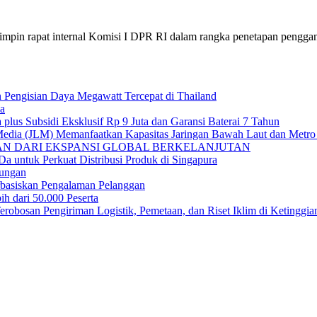
n rapat internal Komisi I DPR RI dalam rangka penetapan pengga
engisian Daya Megawatt Tercepat di Thailand
ya
us Subsidi Eksklusif Rp 9 Juta dan Garansi Baterai 7 Tahun
edia (JLM) Memanfaatkan Kapasitas Jaringan Bawah Laut dan Metro 
IAN DARI EKSPANSI GLOBAL BERKELANJUTAN
ntuk Perkuat Distribusi Produk di Singapura
ungan
basiskan Pengalaman Pelanggan
 dari 50.000 Peserta
erobosan Pengiriman Logistik, Pemetaan, dan Riset Iklim di Ketinggia