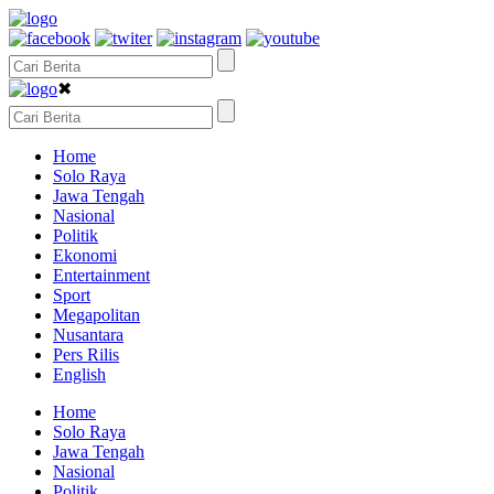
✖
Home
Solo Raya
Jawa Tengah
Nasional
Politik
Ekonomi
Entertainment
Sport
Megapolitan
Nusantara
Pers Rilis
English
Home
Solo Raya
Jawa Tengah
Nasional
Politik