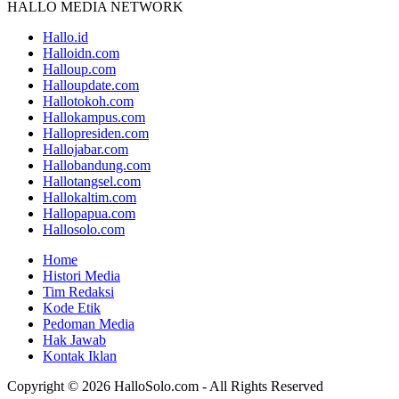
HALLO MEDIA NETWORK
Hallo.id
Halloidn.com
Halloup.com
Halloupdate.com
Hallotokoh.com
Hallokampus.com
Hallopresiden.com
Hallojabar.com
Hallobandung.com
Hallotangsel.com
Hallokaltim.com
Hallopapua.com
Hallosolo.com
Home
Histori Media
Tim Redaksi
Kode Etik
Pedoman Media
Hak Jawab
Kontak Iklan
Copyright © 2026 HalloSolo.com - All Rights Reserved