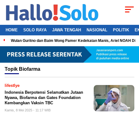
HOME
SOLO RAYA
JAWA TENGAH
NASIONAL
POLITIK
E
Wulan Guritno dan Baim Wong Pamer Kedekatan Manis, Ariel NOAH Dil
Topik
Biofarma
lifestlye
Indonesia Berpotensi Selamatkan Jutaan
Nyawa, Biofarma dan Gates Foundation
Kembangkan Vaksin TBC
Kamis, 8 Mei 2025 - 11:17 WIB