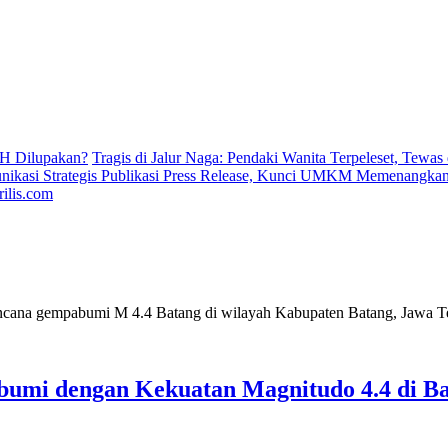
H Dilupakan?
Tragis di Jalur Naga: Pendaki Wanita Terpeleset, Tewas
ikasi Strategis Publikasi Press Release, Kunci UMKM Memenangkan 
ilis.com
umi dengan Kekuatan Magnitudo 4.4 di Ba