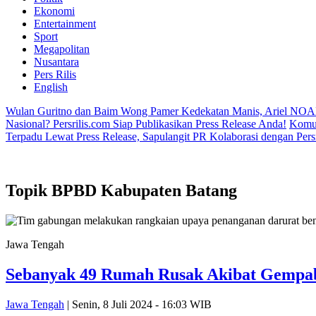
Ekonomi
Entertainment
Sport
Megapolitan
Nusantara
Pers Rilis
English
Wulan Guritno dan Baim Wong Pamer Kedekatan Manis, Ariel NOA
Nasional? Persrilis.com Siap Publikasikan Press Release Anda!
Komun
Terpadu Lewat Press Release, Sapulangit PR Kolaborasi dengan Persr
Topik
BPBD Kabupaten Batang
Jawa Tengah
Sebanyak 49 Rumah Rusak Akibat Gempab
Jawa Tengah
| Senin, 8 Juli 2024 - 16:03 WIB