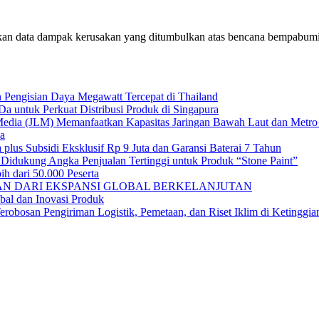
n data dampak kerusakan yang ditumbulkan atas bencana bempabumi
engisian Daya Megawatt Tercepat di Thailand
ntuk Perkuat Distribusi Produk di Singapura
edia (JLM) Memanfaatkan Kapasitas Jaringan Bawah Laut dan Metro 
ya
us Subsidi Eksklusif Rp 9 Juta dan Garansi Baterai 7 Tahun
Didukung Angka Penjualan Tertinggi untuk Produk “Stone Paint”
 dari 50.000 Peserta
IAN DARI EKSPANSI GLOBAL BERKELANJUTAN
bal dan Inovasi Produk
erobosan Pengiriman Logistik, Pemetaan, dan Riset Iklim di Ketinggia