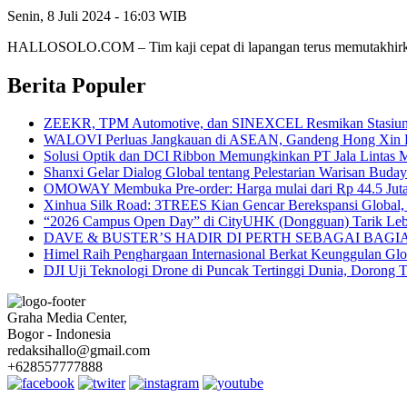
Senin, 8 Juli 2024 - 16:03 WIB
HALLOSOLO.COM – Tim kaji cepat di lapangan terus memutakhirka
Berita Populer
ZEEKR, TPM Automotive, dan SINEXCEL Resmikan Stasiun P
WALOVI Perluas Jangkauan di ASEAN, Gandeng Hong Xin Da u
Solusi Optik dan DCI Ribbon Memungkinkan PT Jala Lintas M
Shanxi Gelar Dialog Global tentang Pelestarian Warisan Buda
OMOWAY Membuka Pre-order: Harga mulai dari Rp 44.5 Juta pl
Xinhua Silk Road: 3TREES Kian Gencar Berekspansi Global, 
“2026 Campus Open Day” di CityUHK (Dongguan) Tarik Lebih
DAVE & BUSTER’S HADIR DI PERTH SEBAGAI BAG
Himel Raih Penghargaan Internasional Berkat Keunggulan Glo
DJI Uji Teknologi Drone di Puncak Tertinggi Dunia, Dorong T
Graha Media Center,
Bogor - Indonesia
redaksihallo@gmail.com
+628557777888