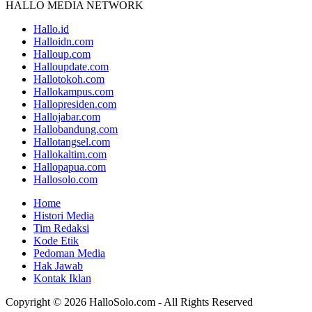
HALLO MEDIA NETWORK
Hallo.id
Halloidn.com
Halloup.com
Halloupdate.com
Hallotokoh.com
Hallokampus.com
Hallopresiden.com
Hallojabar.com
Hallobandung.com
Hallotangsel.com
Hallokaltim.com
Hallopapua.com
Hallosolo.com
Home
Histori Media
Tim Redaksi
Kode Etik
Pedoman Media
Hak Jawab
Kontak Iklan
Copyright © 2026 HalloSolo.com - All Rights Reserved