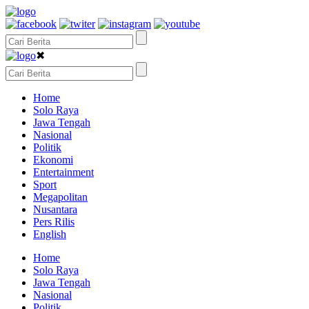
✖
Home
Solo Raya
Jawa Tengah
Nasional
Politik
Ekonomi
Entertainment
Sport
Megapolitan
Nusantara
Pers Rilis
English
Home
Solo Raya
Jawa Tengah
Nasional
Politik