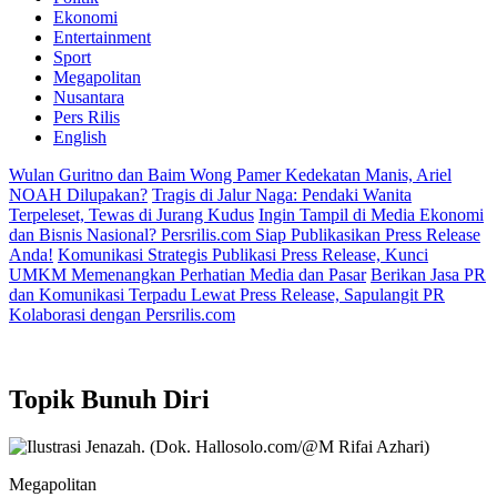
Ekonomi
Entertainment
Sport
Megapolitan
Nusantara
Pers Rilis
English
Wulan Guritno dan Baim Wong Pamer Kedekatan Manis, Ariel
NOAH Dilupakan?
Tragis di Jalur Naga: Pendaki Wanita
Terpeleset, Tewas di Jurang Kudus
Ingin Tampil di Media Ekonomi
dan Bisnis Nasional? Persrilis.com Siap Publikasikan Press Release
Anda!
Komunikasi Strategis Publikasi Press Release, Kunci
UMKM Memenangkan Perhatian Media dan Pasar
Berikan Jasa PR
dan Komunikasi Terpadu Lewat Press Release, Sapulangit PR
Kolaborasi dengan Persrilis.com
Topik
Bunuh Diri
Megapolitan