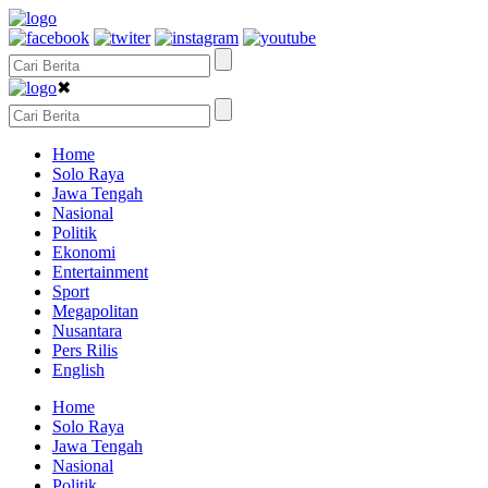
✖
Home
Solo Raya
Jawa Tengah
Nasional
Politik
Ekonomi
Entertainment
Sport
Megapolitan
Nusantara
Pers Rilis
English
Home
Solo Raya
Jawa Tengah
Nasional
Politik