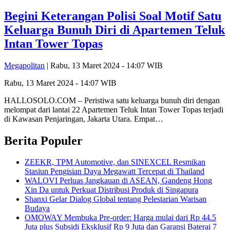
Begini Keterangan Polisi Soal Motif Satu
Keluarga Bunuh Diri di Apartemen Teluk
Intan Tower Topas
Megapolitan
| Rabu, 13 Maret 2024 - 14:07 WIB
Rabu, 13 Maret 2024 - 14:07 WIB
HALLOSOLO.COM – Peristiwa satu keluarga bunuh diri dengan
melompat dari lantai 22 Apartemen Teluk Intan Tower Topas terjadi
di Kawasan Penjaringan, Jakarta Utara. Empat…
Berita Populer
ZEEKR, TPM Automotive, dan SINEXCEL Resmikan
Stasiun Pengisian Daya Megawatt Tercepat di Thailand
WALOVI Perluas Jangkauan di ASEAN, Gandeng Hong
Xin Da untuk Perkuat Distribusi Produk di Singapura
Shanxi Gelar Dialog Global tentang Pelestarian Warisan
Budaya
OMOWAY Membuka Pre-order: Harga mulai dari Rp 44.5
Juta plus Subsidi Eksklusif Rp 9 Juta dan Garansi Baterai 7