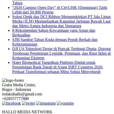
Tahun
“2026 Campus Open Day” di CityUHK (Dongguan) Tarik
Lebih dari 50.000 Peserta
Solusi Optik dan DCI Ribbon Memungkinkan PT Jala Lintas
Media (JLM) Memanfaatkan Kapasitas Jaringan Bawah Laut
dan Metro Antara Indonesia dan Singapura
8 Rekomendasi Sabun Kewanitaan yang Aman dan
Berkualitas
SJM Sambut Tahun Kuda dengan Penuh Berkah dan
Keberuntungan
DJI Uji Teknologi Drone di Puncak Tertinggi Dunia, Dorong
Terobosan Pengiriman Logistik, Pemetaan, dan Riset Iklim di
Ketinggian Ekstrem
Haier Biomedical Tampilkan Platform Digital untuk
Pengelolaan Bank Darah di Ajang ISBT Congress 2026,
Perkuat Transformasi sebagai Mitra Solusi Menyeluruh
Graha Media Center,
Bogor - Indonesia
redaksihallo@gmail.com
+628557777888
HALLO MEDIA NETWORK