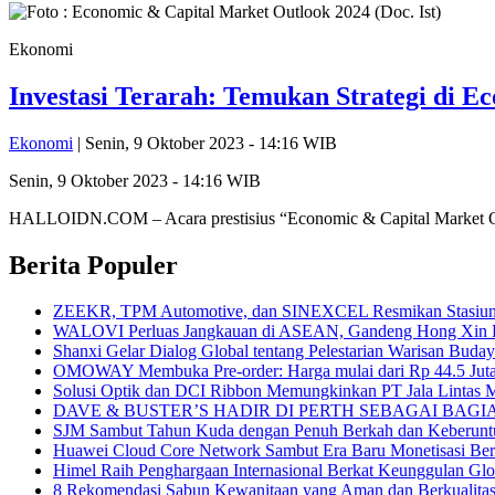
Ekonomi
Investasi Terarah: Temukan Strategi di 
Ekonomi
| Senin, 9 Oktober 2023 - 14:16 WIB
Senin, 9 Oktober 2023 - 14:16 WIB
HALLOIDN.COM – Acara prestisius “Economic & Capital Market Out
Berita Populer
ZEEKR, TPM Automotive, dan SINEXCEL Resmikan Stasiun P
WALOVI Perluas Jangkauan di ASEAN, Gandeng Hong Xin Da u
Shanxi Gelar Dialog Global tentang Pelestarian Warisan Buda
OMOWAY Membuka Pre-order: Harga mulai dari Rp 44.5 Juta pl
Solusi Optik dan DCI Ribbon Memungkinkan PT Jala Lintas M
DAVE & BUSTER’S HADIR DI PERTH SEBAGAI BAG
SJM Sambut Tahun Kuda dengan Penuh Berkah dan Keberunt
Huawei Cloud Core Network Sambut Era Baru Monetisasi Ber
Himel Raih Penghargaan Internasional Berkat Keunggulan Glo
8 Rekomendasi Sabun Kewanitaan yang Aman dan Berkualita