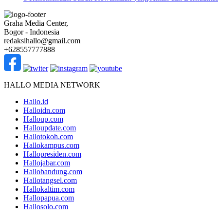
Graha Media Center,
Bogor - Indonesia
redaksihallo@gmail.com
+628557777888
HALLO MEDIA NETWORK
Hallo.id
Halloidn.com
Halloup.com
Halloupdate.com
Hallotokoh.com
Hallokampus.com
Hallopresiden.com
Hallojabar.com
Hallobandung.com
Hallotangsel.com
Hallokaltim.com
Hallopapua.com
Hallosolo.com