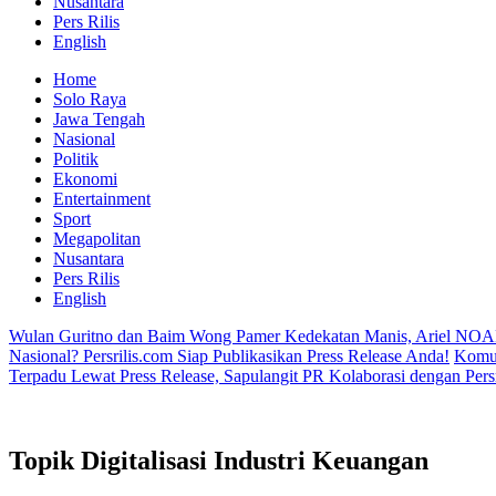
Nusantara
Pers Rilis
English
Home
Solo Raya
Jawa Tengah
Nasional
Politik
Ekonomi
Entertainment
Sport
Megapolitan
Nusantara
Pers Rilis
English
Wulan Guritno dan Baim Wong Pamer Kedekatan Manis, Ariel NOA
Nasional? Persrilis.com Siap Publikasikan Press Release Anda!
Komun
Terpadu Lewat Press Release, Sapulangit PR Kolaborasi dengan Persr
Topik
Digitalisasi Industri Keuangan