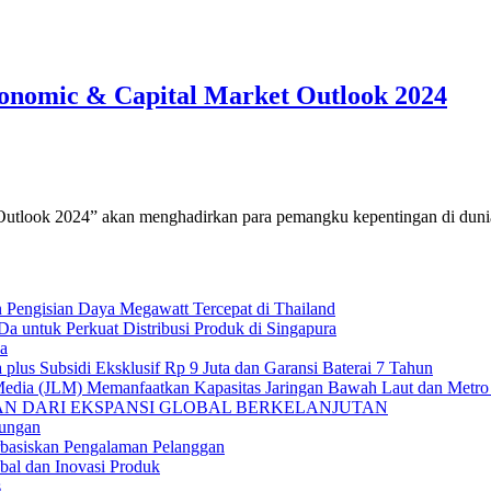
Economic & Capital Market Outlook 2024
look 2024” akan menghadirkan para pemangku kepentingan di dunia
engisian Daya Megawatt Tercepat di Thailand
ntuk Perkuat Distribusi Produk di Singapura
ya
us Subsidi Eksklusif Rp 9 Juta dan Garansi Baterai 7 Tahun
edia (JLM) Memanfaatkan Kapasitas Jaringan Bawah Laut dan Metro 
IAN DARI EKSPANSI GLOBAL BERKELANJUTAN
ungan
basiskan Pengalaman Pelanggan
bal dan Inovasi Produk
s