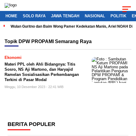
HOME
SOLO RAYA
JAWA TENGAH
NASIONAL
POLITIK
E
Wulan Guritno dan Baim Wong Pamer Kedekatan Manis, Ariel NOAH Dil
Topik
DPW PROPAMI Semarang Raya
Ekonomi
Materi PPL oleh Ahli Bidangnya: Titis
Sosro, NS Aji Martono, dan Haryajid
Ramelan Sosialisasikan Perkembangan
Terkini di Pasar Modal
Minggu, 10 Desember 2023 - 22:41 WIB
BERITA POPULER