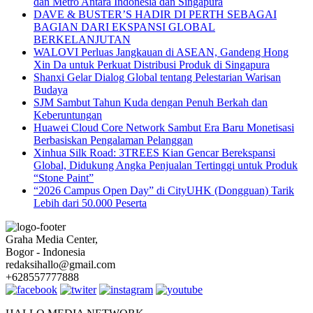
dan Metro Antara Indonesia dan Singapura
DAVE & BUSTER’S HADIR DI PERTH SEBAGAI
BAGIAN DARI EKSPANSI GLOBAL
BERKELANJUTAN
WALOVI Perluas Jangkauan di ASEAN, Gandeng Hong
Xin Da untuk Perkuat Distribusi Produk di Singapura
Shanxi Gelar Dialog Global tentang Pelestarian Warisan
Budaya
SJM Sambut Tahun Kuda dengan Penuh Berkah dan
Keberuntungan
Huawei Cloud Core Network Sambut Era Baru Monetisasi
Berbasiskan Pengalaman Pelanggan
Xinhua Silk Road: 3TREES Kian Gencar Berekspansi
Global, Didukung Angka Penjualan Tertinggi untuk Produk
“Stone Paint”
“2026 Campus Open Day” di CityUHK (Dongguan) Tarik
Lebih dari 50.000 Peserta
Graha Media Center,
Bogor - Indonesia
redaksihallo@gmail.com
+628557777888