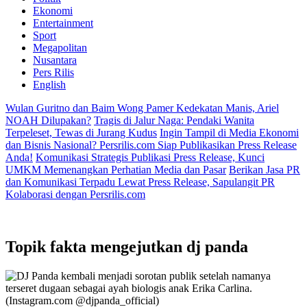
Ekonomi
Entertainment
Sport
Megapolitan
Nusantara
Pers Rilis
English
Wulan Guritno dan Baim Wong Pamer Kedekatan Manis, Ariel
NOAH Dilupakan?
Tragis di Jalur Naga: Pendaki Wanita
Terpeleset, Tewas di Jurang Kudus
Ingin Tampil di Media Ekonomi
dan Bisnis Nasional? Persrilis.com Siap Publikasikan Press Release
Anda!
Komunikasi Strategis Publikasi Press Release, Kunci
UMKM Memenangkan Perhatian Media dan Pasar
Berikan Jasa PR
dan Komunikasi Terpadu Lewat Press Release, Sapulangit PR
Kolaborasi dengan Persrilis.com
Topik
fakta mengejutkan dj panda