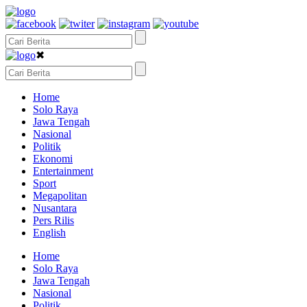
✖
Home
Solo Raya
Jawa Tengah
Nasional
Politik
Ekonomi
Entertainment
Sport
Megapolitan
Nusantara
Pers Rilis
English
Home
Solo Raya
Jawa Tengah
Nasional
Politik