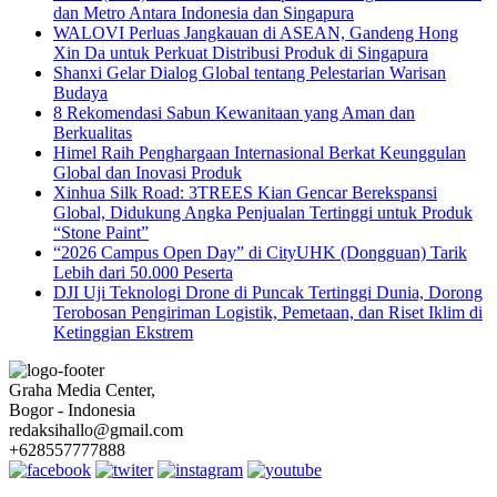
dan Metro Antara Indonesia dan Singapura
WALOVI Perluas Jangkauan di ASEAN, Gandeng Hong
Xin Da untuk Perkuat Distribusi Produk di Singapura
Shanxi Gelar Dialog Global tentang Pelestarian Warisan
Budaya
8 Rekomendasi Sabun Kewanitaan yang Aman dan
Berkualitas
Himel Raih Penghargaan Internasional Berkat Keunggulan
Global dan Inovasi Produk
Xinhua Silk Road: 3TREES Kian Gencar Berekspansi
Global, Didukung Angka Penjualan Tertinggi untuk Produk
“Stone Paint”
“2026 Campus Open Day” di CityUHK (Dongguan) Tarik
Lebih dari 50.000 Peserta
DJI Uji Teknologi Drone di Puncak Tertinggi Dunia, Dorong
Terobosan Pengiriman Logistik, Pemetaan, dan Riset Iklim di
Ketinggian Ekstrem
Graha Media Center,
Bogor - Indonesia
redaksihallo@gmail.com
+628557777888