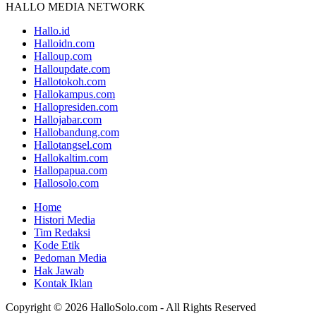
HALLO MEDIA NETWORK
Hallo.id
Halloidn.com
Halloup.com
Halloupdate.com
Hallotokoh.com
Hallokampus.com
Hallopresiden.com
Hallojabar.com
Hallobandung.com
Hallotangsel.com
Hallokaltim.com
Hallopapua.com
Hallosolo.com
Home
Histori Media
Tim Redaksi
Kode Etik
Pedoman Media
Hak Jawab
Kontak Iklan
Copyright © 2026 HalloSolo.com - All Rights Reserved