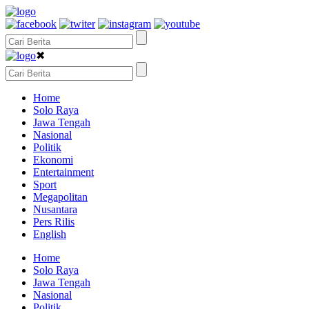
✖
Home
Solo Raya
Jawa Tengah
Nasional
Politik
Ekonomi
Entertainment
Sport
Megapolitan
Nusantara
Pers Rilis
English
Home
Solo Raya
Jawa Tengah
Nasional
Politik