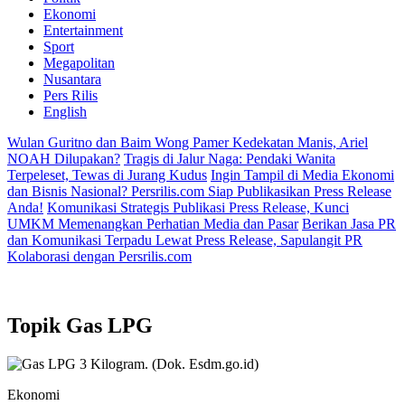
Ekonomi
Entertainment
Sport
Megapolitan
Nusantara
Pers Rilis
English
Wulan Guritno dan Baim Wong Pamer Kedekatan Manis, Ariel
NOAH Dilupakan?
Tragis di Jalur Naga: Pendaki Wanita
Terpeleset, Tewas di Jurang Kudus
Ingin Tampil di Media Ekonomi
dan Bisnis Nasional? Persrilis.com Siap Publikasikan Press Release
Anda!
Komunikasi Strategis Publikasi Press Release, Kunci
UMKM Memenangkan Perhatian Media dan Pasar
Berikan Jasa PR
dan Komunikasi Terpadu Lewat Press Release, Sapulangit PR
Kolaborasi dengan Persrilis.com
Topik
Gas LPG
Ekonomi