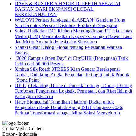
DAVE & BUSTER’S HADIR DI PERTH SEBAGAI
BAGIAN DARI EKSPANSI GLOBAL
BERKELANJUTAN
WALOVI Perluas Jangkauan di ASEAN, Gandeng Hong
Xin Da untuk Perkuat Distribusi Produk di Singapura
Solusi Optik dan DCI Ribbon Memungkinkan PT Jala Lintas
Media (JLM) Memanfaatkan Kapasitas Jaringan Bawah Laut
dan Metro Antara Indonesia dan Singapura
Shanxi Gelar Dialog Global tentang Pelestarian Warisan
Budaya
“2026 Campus Open Day” di CityUHK (Dongguan) Tarik
Lebih dari 50.000 Peserta
Xinhua Silk Road: 3TREES Kian Gencar Berekspansi
Global, Didukung Angka Penjualan Tertinggi untuk Produk
“Stone Paint”
DJI Uji Teknologi Drone di Puncak Tertinggi Dunia, Dorong
Terobosan Pengiriman Logistik, Pemetaan, dan Riset Iklim di
Ketinggian Ekstrem
Haier Biomedical Tampilkan Platform Digital untuk
Pengelolaan Bank Darah di Ajang ISBT Congress 2026,
Perkuat Transformasi sebagai Mitra Solusi Menyeluruh
Graha Media Center,
Bogor - Indonesia