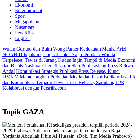
Ekonomi
Entertainment
Sport
Megapolitan
Nusantara
Pers Rilis
English
Wulan Guritno dan Baim Wong Pamer Kedekatan Manis, Ariel
NOAH Dilupakan?
Tragis di Jalur Naga: Pendaki Wanita
Terpeleset, Tewas di Jurang Kudus
Ingin Tampil di Media Ekonomi
dan Bisnis Nasional? Persrilis.com Siap Publikasikan Press Release
Anda!
Komunikasi Strategis Publikasi Press Release, Kunci
UMKM Memenangkan Perhatian Media dan Pasar
Berikan Jasa PR
dan Komunikasi Terpadu Lewat Press Release, Sapulangit PR
Kolaborasi dengan Persrilis.com
Topik
GAZA