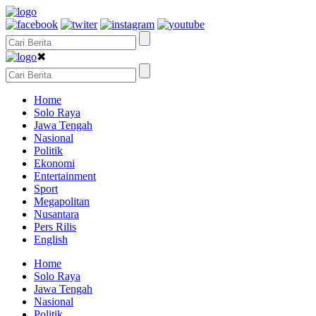
✖
Home
Solo Raya
Jawa Tengah
Nasional
Politik
Ekonomi
Entertainment
Sport
Megapolitan
Nusantara
Pers Rilis
English
Home
Solo Raya
Jawa Tengah
Nasional
Politik