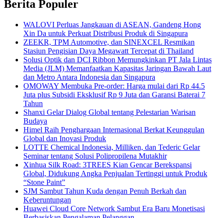
Berita Populer
WALOVI Perluas Jangkauan di ASEAN, Gandeng Hong
Xin Da untuk Perkuat Distribusi Produk di Singapura
ZEEKR, TPM Automotive, dan SINEXCEL Resmikan
Stasiun Pengisian Daya Megawatt Tercepat di Thailand
Solusi Optik dan DCI Ribbon Memungkinkan PT Jala Lintas
Media (JLM) Memanfaatkan Kapasitas Jaringan Bawah Laut
dan Metro Antara Indonesia dan Singapura
OMOWAY Membuka Pre-order: Harga mulai dari Rp 44.5
Juta plus Subsidi Eksklusif Rp 9 Juta dan Garansi Baterai 7
Tahun
Shanxi Gelar Dialog Global tentang Pelestarian Warisan
Budaya
Himel Raih Penghargaan Internasional Berkat Keunggulan
Global dan Inovasi Produk
LOTTE Chemical Indonesia, Milliken, dan Tederic Gelar
Seminar tentang Solusi Polipropilena Mutakhir
Xinhua Silk Road: 3TREES Kian Gencar Berekspansi
Global, Didukung Angka Penjualan Tertinggi untuk Produk
“Stone Paint”
SJM Sambut Tahun Kuda dengan Penuh Berkah dan
Keberuntungan
Huawei Cloud Core Network Sambut Era Baru Monetisasi
Berbasiskan Pengalaman Pelanggan