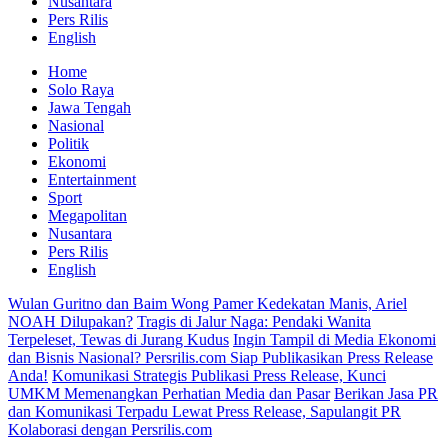
Nusantara
Pers Rilis
English
Home
Solo Raya
Jawa Tengah
Nasional
Politik
Ekonomi
Entertainment
Sport
Megapolitan
Nusantara
Pers Rilis
English
Wulan Guritno dan Baim Wong Pamer Kedekatan Manis, Ariel
NOAH Dilupakan?
Tragis di Jalur Naga: Pendaki Wanita
Terpeleset, Tewas di Jurang Kudus
Ingin Tampil di Media Ekonomi
dan Bisnis Nasional? Persrilis.com Siap Publikasikan Press Release
Anda!
Komunikasi Strategis Publikasi Press Release, Kunci
UMKM Memenangkan Perhatian Media dan Pasar
Berikan Jasa PR
dan Komunikasi Terpadu Lewat Press Release, Sapulangit PR
Kolaborasi dengan Persrilis.com