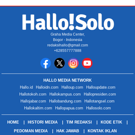
Graha Media Center,
Bogor - Indonesia
redaksihallo@gmail.com
+628557777888
HALLO MEDIA NETWORK
Hallo.id
Halloidn.com
Halloup.com
Halloupdate.com
Hallotokoh.com
Hallokampus.com
Hallopresiden.com
Hallojabar.com
Hallobandung.com
Hallotangsel.com
Hallokaltim.com
Hallopapua.com
Hallosolo.com
HOME
HISTORI MEDIA
TIM REDAKSI
KODE ETIK
PEDOMAN MEDIA
HAK JAWAB
KONTAK IKLAN