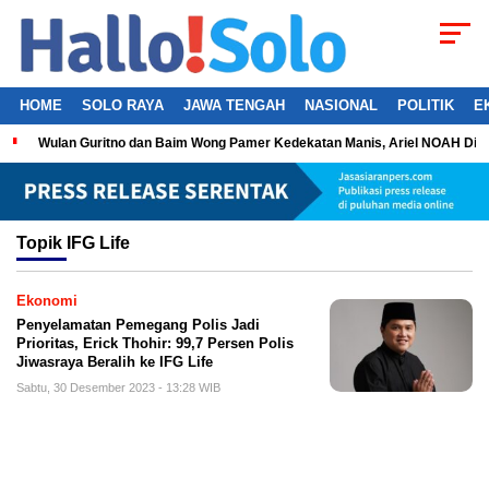
HOME
SOLO RAYA
JAWA TENGAH
NASIONAL
POLITIK
E
Wulan Guritno dan Baim Wong Pamer Kedekatan Manis, Ariel NOAH Dil
Topik
IFG Life
Ekonomi
Penyelamatan Pemegang Polis Jadi
Prioritas, Erick Thohir: 99,7 Persen Polis
Jiwasraya Beralih ke IFG Life
Sabtu, 30 Desember 2023 - 13:28 WIB