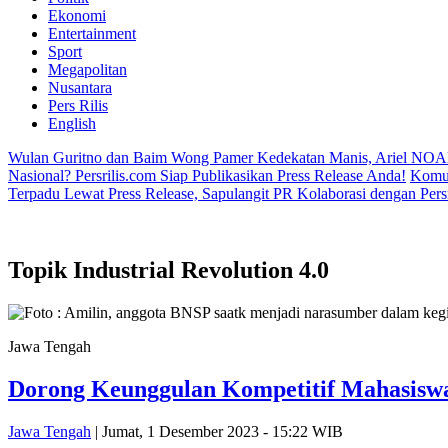
Ekonomi
Entertainment
Sport
Megapolitan
Nusantara
Pers Rilis
English
Wulan Guritno dan Baim Wong Pamer Kedekatan Manis, Ariel NOA
Nasional? Persrilis.com Siap Publikasikan Press Release Anda!
Komun
Terpadu Lewat Press Release, Sapulangit PR Kolaborasi dengan Persr
Topik
Industrial Revolution 4.0
Jawa Tengah
Dorong Keunggulan Kompetitif Mahasiswa,
Jawa Tengah
| Jumat, 1 Desember 2023 - 15:22 WIB