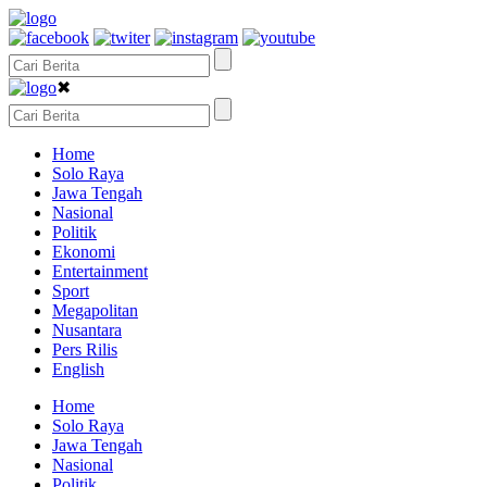
✖
Home
Solo Raya
Jawa Tengah
Nasional
Politik
Ekonomi
Entertainment
Sport
Megapolitan
Nusantara
Pers Rilis
English
Home
Solo Raya
Jawa Tengah
Nasional
Politik