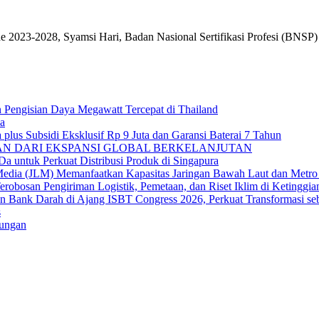
2028, Syamsi Hari, Badan Nasional Sertifikasi Profesi (BNSP) t
engisian Daya Megawatt Tercepat di Thailand
ya
us Subsidi Eksklusif Rp 9 Juta dan Garansi Baterai 7 Tahun
IAN DARI EKSPANSI GLOBAL BERKELANJUTAN
ntuk Perkuat Distribusi Produk di Singapura
edia (JLM) Memanfaatkan Kapasitas Jaringan Bawah Laut dan Metro 
erobosan Pengiriman Logistik, Pemetaan, dan Riset Iklim di Ketinggia
an Bank Darah di Ajang ISBT Congress 2026, Perkuat Transformasi se
s
ungan