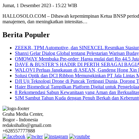
Jumat, 1 Desember 2023 - 15:22 WIB
HALLOSOLO.COM – Dibawah kepemimpinan Ketua BNSP periode 2023-
manajemen, dan meningkatkan intensitas…
Berita Populer
ZEEKR, TPM Automotive, dan SINEXCEL Resmikan Stasiun P
Shanxi Gelar Dialog Global tentang Pelestarian Warisan Buda
OMOWAY Membuka Pre-order: Harga mulai dari Rp 44.5 Juta pl
DAVE & BUSTER’S HADIR DI PERTH SEBAGAI BAG
WALOVI Perluas Jangkauan di ASEAN, Gandeng Hong Xin Da u
Solusi Optik dan DCI Ribbon Memungkinkan PT Jala Lintas M
DJI Uji Teknologi Drone di Puncak Tertinggi Dunia, Dorong T
Haier Biomedical Tampilkan Platform Digital untuk Pengelola
8 Rekomendasi Sabun Kewanitaan yang Aman dan Berkualita
SJM Sambut Tahun Kuda dengan Penuh Berkah dan Keberunt
Graha Media Center,
Bogor - Indonesia
redaksihallo@gmail.com
+628557777888