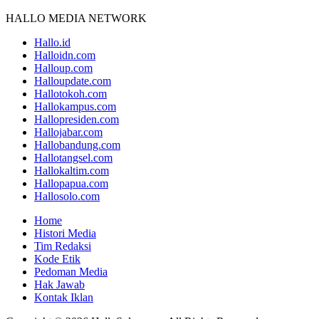
HALLO MEDIA NETWORK
Hallo.id
Halloidn.com
Halloup.com
Halloupdate.com
Hallotokoh.com
Hallokampus.com
Hallopresiden.com
Hallojabar.com
Hallobandung.com
Hallotangsel.com
Hallokaltim.com
Hallopapua.com
Hallosolo.com
Home
Histori Media
Tim Redaksi
Kode Etik
Pedoman Media
Hak Jawab
Kontak Iklan