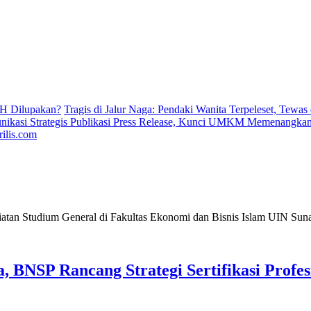
H Dilupakan?
Tragis di Jalur Naga: Pendaki Wanita Terpeleset, Tewas
ikasi Strategis Publikasi Press Release, Kunci UMKM Memenangkan 
ilis.com
 BNSP Rancang Strategi Sertifikasi Profes