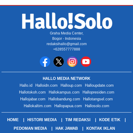
Graha Media Center,
Bogor - Indonesia
redaksihallo@gmail.com
+628557777888
HALLO MEDIA NETWORK
Hallo.id
Halloidn.com
Halloup.com
Halloupdate.com
Hallotokoh.com
Hallokampus.com
Hallopresiden.com
Hallojabar.com
Hallobandung.com
Hallotangsel.com
Hallokaltim.com
Hallopapua.com
Hallosolo.com
HOME
HISTORI MEDIA
TIM REDAKSI
KODE ETIK
PEDOMAN MEDIA
HAK JAWAB
KONTAK IKLAN