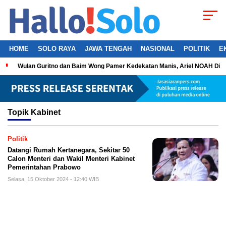
HOME
SOLO RAYA
JAWA TENGAH
NASIONAL
POLITIK
E
Wulan Guritno dan Baim Wong Pamer Kedekatan Manis, Ariel NOAH Dil
Topik
Kabinet
Politik
Datangi Rumah Kertanegara, Sekitar 50
Calon Menteri dan Wakil Menteri Kabinet
Pemerintahan Prabowo
Selasa, 15 Oktober 2024 - 12:40 WIB