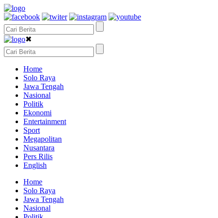
✖
Home
Solo Raya
Jawa Tengah
Nasional
Politik
Ekonomi
Entertainment
Sport
Megapolitan
Nusantara
Pers Rilis
English
Home
Solo Raya
Jawa Tengah
Nasional
Politik