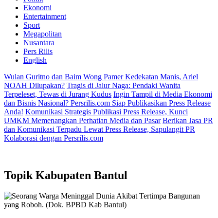
Ekonomi
Entertainment
Sport
Megapolitan
Nusantara
Pers Rilis
English
Wulan Guritno dan Baim Wong Pamer Kedekatan Manis, Ariel
NOAH Dilupakan?
Tragis di Jalur Naga: Pendaki Wanita
Terpeleset, Tewas di Jurang Kudus
Ingin Tampil di Media Ekonomi
dan Bisnis Nasional? Persrilis.com Siap Publikasikan Press Release
Anda!
Komunikasi Strategis Publikasi Press Release, Kunci
UMKM Memenangkan Perhatian Media dan Pasar
Berikan Jasa PR
dan Komunikasi Terpadu Lewat Press Release, Sapulangit PR
Kolaborasi dengan Persrilis.com
Topik
Kabupaten Bantul