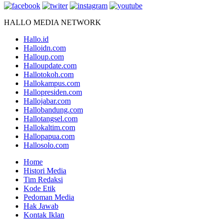
HALLO MEDIA NETWORK
Hallo.id
Halloidn.com
Halloup.com
Halloupdate.com
Hallotokoh.com
Hallokampus.com
Hallopresiden.com
Hallojabar.com
Hallobandung.com
Hallotangsel.com
Hallokaltim.com
Hallopapua.com
Hallosolo.com
Home
Histori Media
Tim Redaksi
Kode Etik
Pedoman Media
Hak Jawab
Kontak Iklan