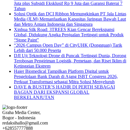
Juta plus Subsidi Eksklusif Rp 9 Juta dan Garansi Baterai 7
Tahun
Solusi Optik dan DCI Ribbon Memungkinkan PT Jala Lintas
Media (JLM) Memanfaatkan Kapasitas Jaringan Bawah Laut
dan Metro Antara Indonesia dan Singapura
Xinhua Silk Road: 3TREES Kian Gencar Berekspansi
Global, Didukung Angka Penjualan Tertinggi untuk Produk
“Stone Paint”
“2026 Campus Open Day” di CityUHK (Dongguan) Tarik
Lebih dari 50.000 Peserta
DJI Uji Teknologi Drone di Puncak Tertinggi Dunia, Dorong
Terobosan Pengiriman Logistik, Pemetaan, dan Riset Iklim di
Ketinggian Ekstrem
Haier Biomedical Tampilkan Platform Digital untuk
Pengelolaan Bank Darah di Ajang ISBT Congress 2026,
Perkuat Transformasi sebagai Mitra Solusi Menyeluruh
DAVE & BUSTER’S HADIR DI PERTH SEBAGAI
BAGIAN DARI EKSPANSI GLOBAL
BERKELANJUTAN
Graha Media Center,
Bogor - Indonesia
redaksihallo@gmail.com
+628557777888