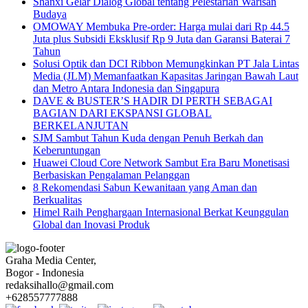
Shanxi Gelar Dialog Global tentang Pelestarian Warisan
Budaya
OMOWAY Membuka Pre-order: Harga mulai dari Rp 44.5
Juta plus Subsidi Eksklusif Rp 9 Juta dan Garansi Baterai 7
Tahun
Solusi Optik dan DCI Ribbon Memungkinkan PT Jala Lintas
Media (JLM) Memanfaatkan Kapasitas Jaringan Bawah Laut
dan Metro Antara Indonesia dan Singapura
DAVE & BUSTER’S HADIR DI PERTH SEBAGAI
BAGIAN DARI EKSPANSI GLOBAL
BERKELANJUTAN
SJM Sambut Tahun Kuda dengan Penuh Berkah dan
Keberuntungan
Huawei Cloud Core Network Sambut Era Baru Monetisasi
Berbasiskan Pengalaman Pelanggan
8 Rekomendasi Sabun Kewanitaan yang Aman dan
Berkualitas
Himel Raih Penghargaan Internasional Berkat Keunggulan
Global dan Inovasi Produk
Graha Media Center,
Bogor - Indonesia
redaksihallo@gmail.com
+628557777888