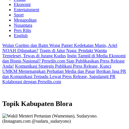
Ekonomi
Entertainment
Sport
Megapolitan
Nusantara
Pers Rilis
English
Wulan Guritno dan Baim Wong Pamer Kedekatan Manis, Ariel
NOAH Dilupakan?
Tragis di Jalur Naga: Pendaki Wanita
Terpeleset, Tewas di Jurang Kudus
Ingin Tampil di Media Ekonomi
dan Bisnis Nasional? Persrilis.com Siap Publikasikan Press Release
Anda!
Komunikasi Strategis Publikasi Press Release, Kunci
UMKM Memenangkan Perhatian Media dan Pasar
Berikan Jasa PR
dan Komunikasi Terpadu Lewat Press Release, Sapulangit PR
Kolaborasi dengan Persrilis.com
Topik
Kabupaten Blora