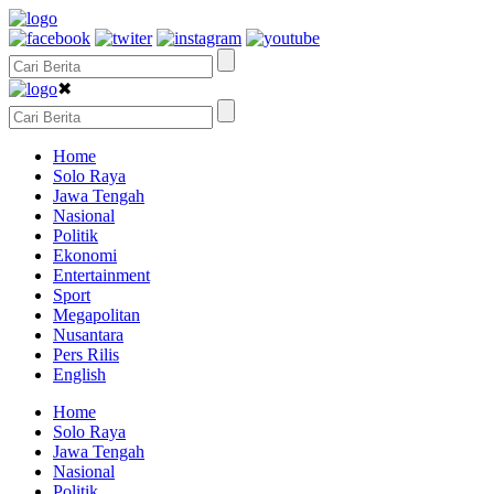
✖
Home
Solo Raya
Jawa Tengah
Nasional
Politik
Ekonomi
Entertainment
Sport
Megapolitan
Nusantara
Pers Rilis
English
Home
Solo Raya
Jawa Tengah
Nasional
Politik