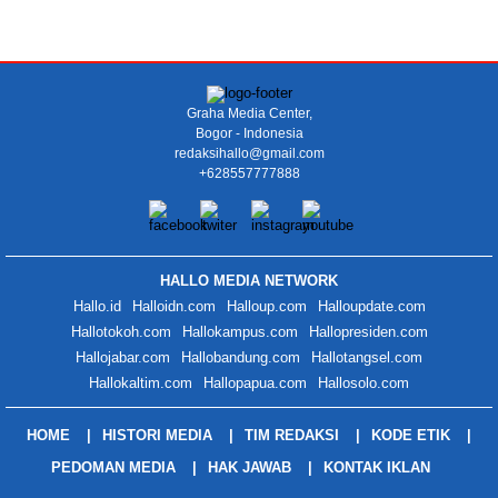
Graha Media Center,
Bogor - Indonesia
redaksihallo@gmail.com
+628557777888
HALLO MEDIA NETWORK
Hallo.id
Halloidn.com
Halloup.com
Halloupdate.com
Hallotokoh.com
Hallokampus.com
Hallopresiden.com
Hallojabar.com
Hallobandung.com
Hallotangsel.com
Hallokaltim.com
Hallopapua.com
Hallosolo.com
HOME
HISTORI MEDIA
TIM REDAKSI
KODE ETIK
PEDOMAN MEDIA
HAK JAWAB
KONTAK IKLAN