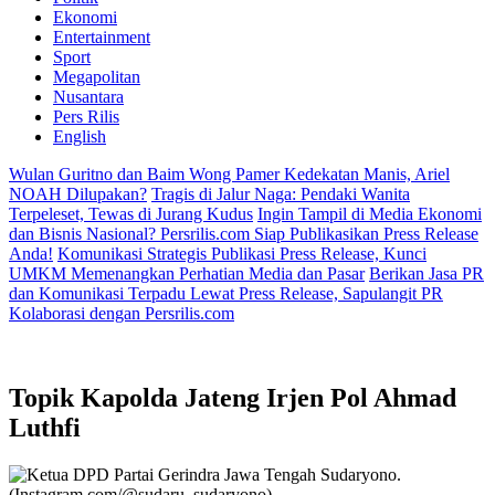
Ekonomi
Entertainment
Sport
Megapolitan
Nusantara
Pers Rilis
English
Wulan Guritno dan Baim Wong Pamer Kedekatan Manis, Ariel
NOAH Dilupakan?
Tragis di Jalur Naga: Pendaki Wanita
Terpeleset, Tewas di Jurang Kudus
Ingin Tampil di Media Ekonomi
dan Bisnis Nasional? Persrilis.com Siap Publikasikan Press Release
Anda!
Komunikasi Strategis Publikasi Press Release, Kunci
UMKM Memenangkan Perhatian Media dan Pasar
Berikan Jasa PR
dan Komunikasi Terpadu Lewat Press Release, Sapulangit PR
Kolaborasi dengan Persrilis.com
Topik
Kapolda Jateng Irjen Pol Ahmad
Luthfi