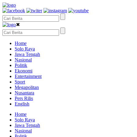
✖
Home
Solo Raya
Jawa Tengah
Nasional
Politik
Ekonomi
Entertainment
Sport
Megapolitan
Nusantara
Pers Rilis
English
Home
Solo Raya
Jawa Tengah
Nasional
Politik