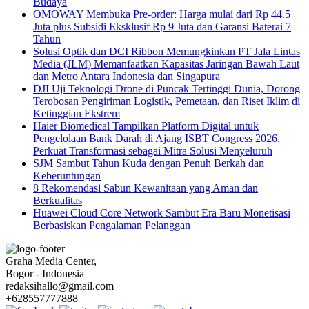
Budaya
OMOWAY Membuka Pre-order: Harga mulai dari Rp 44.5
Juta plus Subsidi Eksklusif Rp 9 Juta dan Garansi Baterai 7
Tahun
Solusi Optik dan DCI Ribbon Memungkinkan PT Jala Lintas
Media (JLM) Memanfaatkan Kapasitas Jaringan Bawah Laut
dan Metro Antara Indonesia dan Singapura
DJI Uji Teknologi Drone di Puncak Tertinggi Dunia, Dorong
Terobosan Pengiriman Logistik, Pemetaan, dan Riset Iklim di
Ketinggian Ekstrem
Haier Biomedical Tampilkan Platform Digital untuk
Pengelolaan Bank Darah di Ajang ISBT Congress 2026,
Perkuat Transformasi sebagai Mitra Solusi Menyeluruh
SJM Sambut Tahun Kuda dengan Penuh Berkah dan
Keberuntungan
8 Rekomendasi Sabun Kewanitaan yang Aman dan
Berkualitas
Huawei Cloud Core Network Sambut Era Baru Monetisasi
Berbasiskan Pengalaman Pelanggan
Graha Media Center,
Bogor - Indonesia
redaksihallo@gmail.com
+628557777888