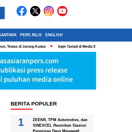
SANTARA
PERS RILIS
ENGLISH
eset, Tewas di Jurang Kudus
Ingin Tampil di Media Ekonomi dan Bisnis N
BERITA POPULER
ZEEKR, TPM Automotive, dan
SINEXCEL Resmikan Stasiun
Pengisian Daya Megawatt