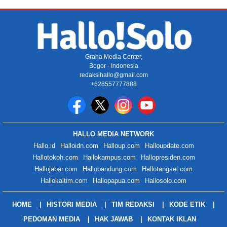
Graha Media Center,
Bogor - Indonesia
redaksihallo@gmail.com
+628557777888
HALLO MEDIA NETWORK
Hallo.id
Halloidn.com
Halloup.com
Halloupdate.com
Hallotokoh.com
Hallokampus.com
Hallopresiden.com
Hallojabar.com
Hallobandung.com
Hallotangsel.com
Hallokaltim.com
Hallopapua.com
Hallosolo.com
HOME
HISTORI MEDIA
TIM REDAKSI
KODE ETIK
PEDOMAN MEDIA
HAK JAWAB
KONTAK IKLAN