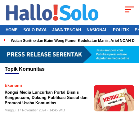
HOME
SOLO RAYA
JAWA TENGAH
NASIONAL
POLITIK
E
Wulan Guritno dan Baim Wong Pamer Kedekatan Manis, Ariel NOAH Dil
Topik
Komunitas
Ekonomi
Kongsi Media Luncurkan Portal Bisnis
Kengpo.com, Dukung Publikasi Sosial dan
Promosi Usaha Komunitas
Minggu, 17 November 2024 - 14:45 WIB