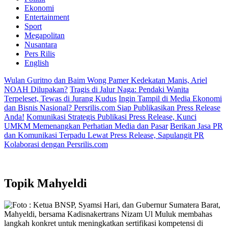
Ekonomi
Entertainment
Sport
Megapolitan
Nusantara
Pers Rilis
English
Wulan Guritno dan Baim Wong Pamer Kedekatan Manis, Ariel
NOAH Dilupakan?
Tragis di Jalur Naga: Pendaki Wanita
Terpeleset, Tewas di Jurang Kudus
Ingin Tampil di Media Ekonomi
dan Bisnis Nasional? Persrilis.com Siap Publikasikan Press Release
Anda!
Komunikasi Strategis Publikasi Press Release, Kunci
UMKM Memenangkan Perhatian Media dan Pasar
Berikan Jasa PR
dan Komunikasi Terpadu Lewat Press Release, Sapulangit PR
Kolaborasi dengan Persrilis.com
Topik
Mahyeldi