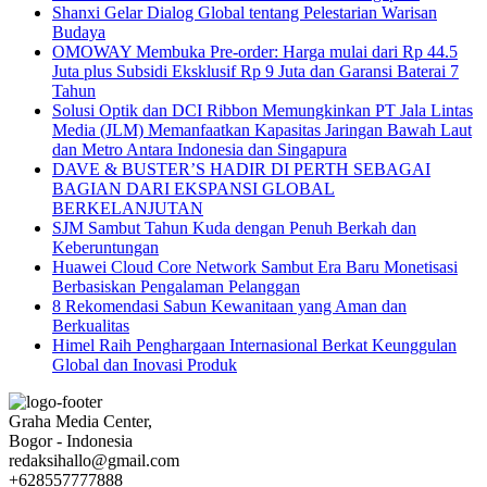
Shanxi Gelar Dialog Global tentang Pelestarian Warisan
Budaya
OMOWAY Membuka Pre-order: Harga mulai dari Rp 44.5
Juta plus Subsidi Eksklusif Rp 9 Juta dan Garansi Baterai 7
Tahun
Solusi Optik dan DCI Ribbon Memungkinkan PT Jala Lintas
Media (JLM) Memanfaatkan Kapasitas Jaringan Bawah Laut
dan Metro Antara Indonesia dan Singapura
DAVE & BUSTER’S HADIR DI PERTH SEBAGAI
BAGIAN DARI EKSPANSI GLOBAL
BERKELANJUTAN
SJM Sambut Tahun Kuda dengan Penuh Berkah dan
Keberuntungan
Huawei Cloud Core Network Sambut Era Baru Monetisasi
Berbasiskan Pengalaman Pelanggan
8 Rekomendasi Sabun Kewanitaan yang Aman dan
Berkualitas
Himel Raih Penghargaan Internasional Berkat Keunggulan
Global dan Inovasi Produk
Graha Media Center,
Bogor - Indonesia
redaksihallo@gmail.com
+628557777888