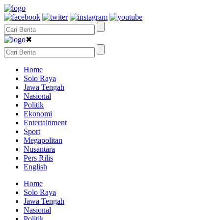
✖
Home
Solo Raya
Jawa Tengah
Nasional
Politik
Ekonomi
Entertainment
Sport
Megapolitan
Nusantara
Pers Rilis
English
Home
Solo Raya
Jawa Tengah
Nasional
Politik