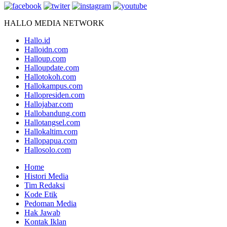
HALLO MEDIA NETWORK
Hallo.id
Halloidn.com
Halloup.com
Halloupdate.com
Hallotokoh.com
Hallokampus.com
Hallopresiden.com
Hallojabar.com
Hallobandung.com
Hallotangsel.com
Hallokaltim.com
Hallopapua.com
Hallosolo.com
Home
Histori Media
Tim Redaksi
Kode Etik
Pedoman Media
Hak Jawab
Kontak Iklan