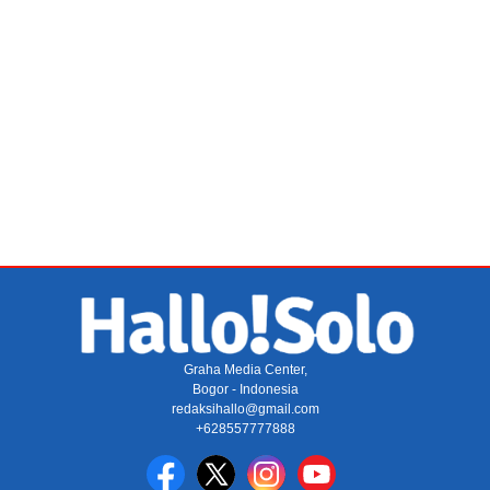
Graha Media Center,
Bogor - Indonesia
redaksihallo@gmail.com
+628557777888