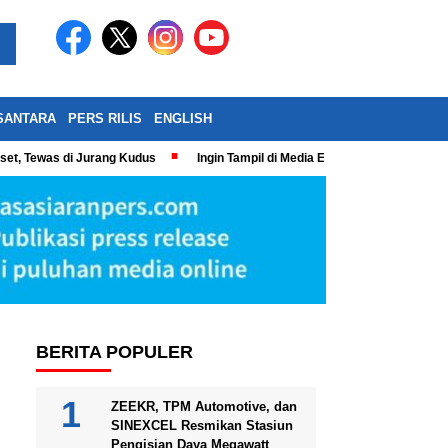
SANTARA
PERS RILIS
ENGLISH
eset, Tewas di Jurang Kudus
Ingin Tampil di Media Ekonomi dan Bisnis N
BERITA POPULER
ZEEKR, TPM Automotive, dan
SINEXCEL Resmikan Stasiun
Pengisian Daya Megawatt