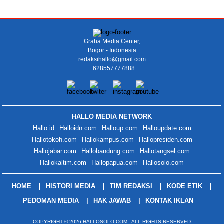
Graha Media Center,
Bogor - Indonesia
redaksihallo@gmail.com
+628557777888
HALLO MEDIA NETWORK
Hallo.id
Halloidn.com
Halloup.com
Halloupdate.com
Hallotokoh.com
Hallokampus.com
Hallopresiden.com
Hallojabar.com
Hallobandung.com
Hallotangsel.com
Hallokaltim.com
Hallopapua.com
Hallosolo.com
HOME
HISTORI MEDIA
TIM REDAKSI
KODE ETIK
PEDOMAN MEDIA
HAK JAWAB
KONTAK IKLAN
COPYRIGHT © 2026 HALLOSOLO.COM - ALL RIGHTS RESERVED