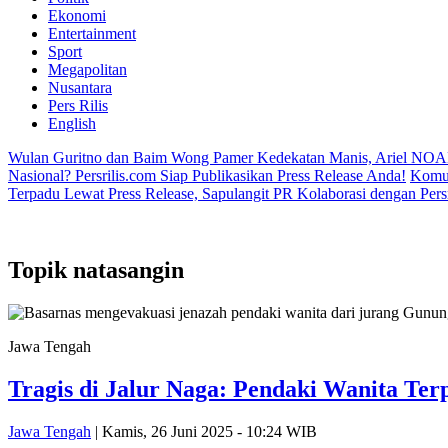
Ekonomi
Entertainment
Sport
Megapolitan
Nusantara
Pers Rilis
English
Wulan Guritno dan Baim Wong Pamer Kedekatan Manis, Ariel NOA
Nasional? Persrilis.com Siap Publikasikan Press Release Anda!
Komun
Terpadu Lewat Press Release, Sapulangit PR Kolaborasi dengan Persr
Topik
natasangin
Jawa Tengah
Tragis di Jalur Naga: Pendaki Wanita Ter
Jawa Tengah
| Kamis, 26 Juni 2025 - 10:24 WIB