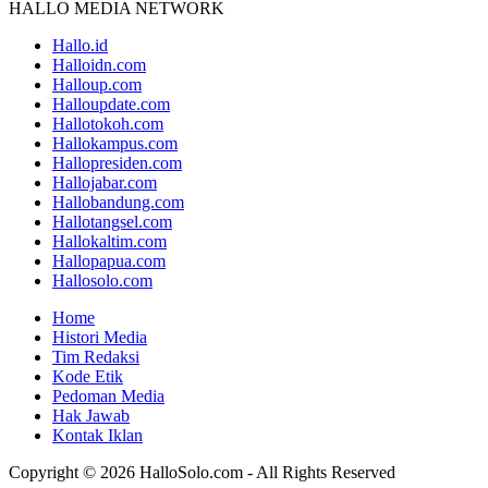
HALLO MEDIA NETWORK
Hallo.id
Halloidn.com
Halloup.com
Halloupdate.com
Hallotokoh.com
Hallokampus.com
Hallopresiden.com
Hallojabar.com
Hallobandung.com
Hallotangsel.com
Hallokaltim.com
Hallopapua.com
Hallosolo.com
Home
Histori Media
Tim Redaksi
Kode Etik
Pedoman Media
Hak Jawab
Kontak Iklan
Copyright © 2026 HalloSolo.com - All Rights Reserved