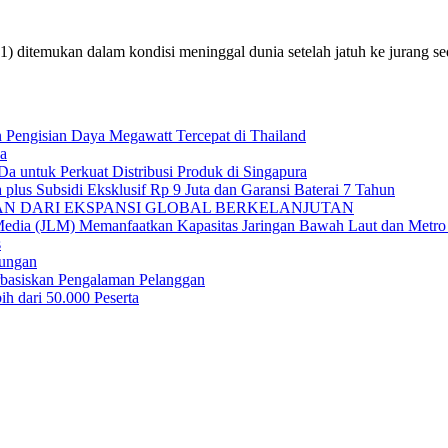
ditemukan dalam kondisi meninggal dunia setelah jatuh ke jurang 
engisian Daya Megawatt Tercepat di Thailand
ya
ntuk Perkuat Distribusi Produk di Singapura
us Subsidi Eksklusif Rp 9 Juta dan Garansi Baterai 7 Tahun
IAN DARI EKSPANSI GLOBAL BERKELANJUTAN
edia (JLM) Memanfaatkan Kapasitas Jaringan Bawah Laut dan Metro 
s
ungan
basiskan Pengalaman Pelanggan
 dari 50.000 Peserta