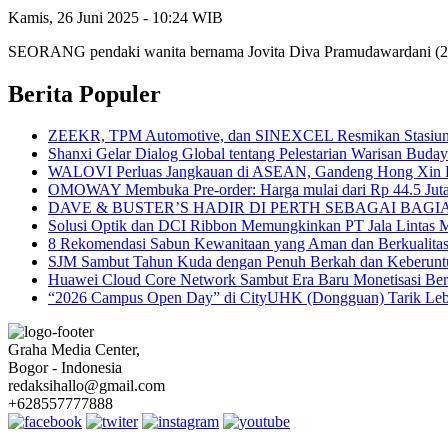
Kamis, 26 Juni 2025 - 10:24 WIB
SEORANG pendaki wanita bernama Jovita Diva Pramudawardani (21) 
Berita Populer
ZEEKR, TPM Automotive, dan SINEXCEL Resmikan Stasiun P
Shanxi Gelar Dialog Global tentang Pelestarian Warisan Buda
WALOVI Perluas Jangkauan di ASEAN, Gandeng Hong Xin Da u
OMOWAY Membuka Pre-order: Harga mulai dari Rp 44.5 Juta pl
DAVE & BUSTER’S HADIR DI PERTH SEBAGAI BAG
Solusi Optik dan DCI Ribbon Memungkinkan PT Jala Lintas M
8 Rekomendasi Sabun Kewanitaan yang Aman dan Berkualita
SJM Sambut Tahun Kuda dengan Penuh Berkah dan Keberunt
Huawei Cloud Core Network Sambut Era Baru Monetisasi Ber
“2026 Campus Open Day” di CityUHK (Dongguan) Tarik Lebih
Graha Media Center,
Bogor - Indonesia
redaksihallo@gmail.com
+628557777888