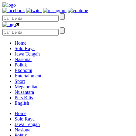
✖
Home
Solo Raya
Jawa Tengah
Nasional
Politik
Ekonomi
Entertainment
Sport
Megapolitan
Nusantara
Pers Rilis
English
Home
Solo Raya
Jawa Tengah
Nasional
Politik