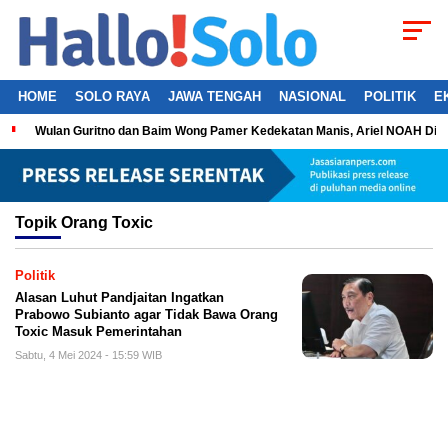
HOME
SOLO RAYA
JAWA TENGAH
NASIONAL
POLITIK
E
Wulan Guritno dan Baim Wong Pamer Kedekatan Manis, Ariel NOAH Dil
Topik
Orang Toxic
Politik
Alasan Luhut Pandjaitan Ingatkan
Prabowo Subianto agar Tidak Bawa Orang
Toxic Masuk Pemerintahan
Sabtu, 4 Mei 2024 - 15:59 WIB