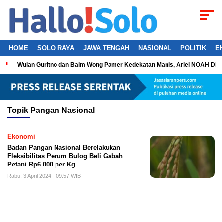
HOME
SOLO RAYA
JAWA TENGAH
NASIONAL
POLITIK
E
Wulan Guritno dan Baim Wong Pamer Kedekatan Manis, Ariel NOAH Dil
Topik
Pangan Nasional
Ekonomi
Badan Pangan Nasional Berelakukan
Fleksibilitas Perum Bulog Beli Gabah
Petani Rp6.000 per Kg
Rabu, 3 April 2024 - 09:57 WIB