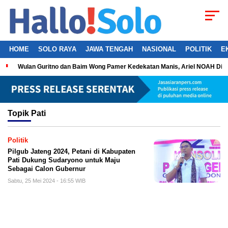
HOME
SOLO RAYA
JAWA TENGAH
NASIONAL
POLITIK
E
Wulan Guritno dan Baim Wong Pamer Kedekatan Manis, Ariel NOAH Dil
Topik
Pati
Politik
Pilgub Jateng 2024, Petani di Kabupaten
Pati Dukung Sudaryono untuk Maju
Sebagai Calon Gubernur
Sabtu, 25 Mei 2024 - 16:55 WIB