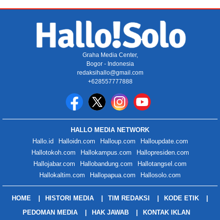
Graha Media Center,
Bogor - Indonesia
redaksihallo@gmail.com
+628557777888
HALLO MEDIA NETWORK
Hallo.id
Halloidn.com
Halloup.com
Halloupdate.com
Hallotokoh.com
Hallokampus.com
Hallopresiden.com
Hallojabar.com
Hallobandung.com
Hallotangsel.com
Hallokaltim.com
Hallopapua.com
Hallosolo.com
HOME
HISTORI MEDIA
TIM REDAKSI
KODE ETIK
PEDOMAN MEDIA
HAK JAWAB
KONTAK IKLAN