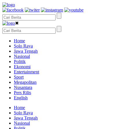
✖
Home
Solo Raya
Jawa Tengah
Nasional
Politik
Ekonomi
Entertainment
Sport
Megapolitan
Nusantara
Pers Rilis
English
Home
Solo Raya
Jawa Tengah
Nasional
Politik