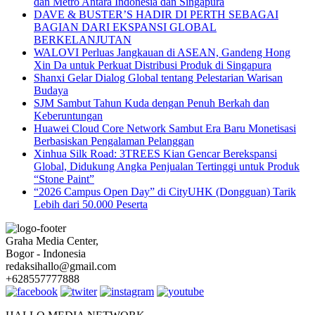
dan Metro Antara Indonesia dan Singapura
DAVE & BUSTER’S HADIR DI PERTH SEBAGAI
BAGIAN DARI EKSPANSI GLOBAL
BERKELANJUTAN
WALOVI Perluas Jangkauan di ASEAN, Gandeng Hong
Xin Da untuk Perkuat Distribusi Produk di Singapura
Shanxi Gelar Dialog Global tentang Pelestarian Warisan
Budaya
SJM Sambut Tahun Kuda dengan Penuh Berkah dan
Keberuntungan
Huawei Cloud Core Network Sambut Era Baru Monetisasi
Berbasiskan Pengalaman Pelanggan
Xinhua Silk Road: 3TREES Kian Gencar Berekspansi
Global, Didukung Angka Penjualan Tertinggi untuk Produk
“Stone Paint”
“2026 Campus Open Day” di CityUHK (Dongguan) Tarik
Lebih dari 50.000 Peserta
Graha Media Center,
Bogor - Indonesia
redaksihallo@gmail.com
+628557777888