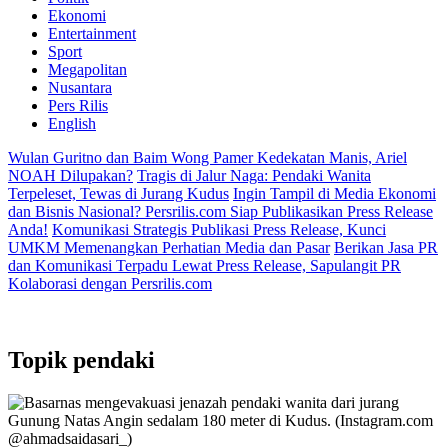
Ekonomi
Entertainment
Sport
Megapolitan
Nusantara
Pers Rilis
English
Wulan Guritno dan Baim Wong Pamer Kedekatan Manis, Ariel
NOAH Dilupakan?
Tragis di Jalur Naga: Pendaki Wanita
Terpeleset, Tewas di Jurang Kudus
Ingin Tampil di Media Ekonomi
dan Bisnis Nasional? Persrilis.com Siap Publikasikan Press Release
Anda!
Komunikasi Strategis Publikasi Press Release, Kunci
UMKM Memenangkan Perhatian Media dan Pasar
Berikan Jasa PR
dan Komunikasi Terpadu Lewat Press Release, Sapulangit PR
Kolaborasi dengan Persrilis.com
Topik
pendaki