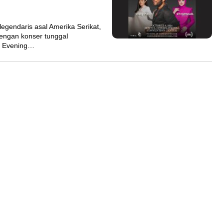
endaris asal Amerika Serikat,
engan konser tunggal
An Evening…