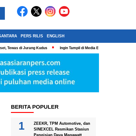
SANTARA
PERS RILIS
ENGLISH
eset, Tewas di Jurang Kudus
Ingin Tampil di Media Ekonomi dan Bisnis N
BERITA POPULER
ZEEKR, TPM Automotive, dan
SINEXCEL Resmikan Stasiun
Pengisian Daya Megawatt