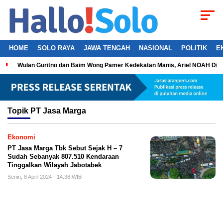
HOME
SOLO RAYA
JAWA TENGAH
NASIONAL
POLITIK
E
Wulan Guritno dan Baim Wong Pamer Kedekatan Manis, Ariel NOAH Dil
Topik
PT Jasa Marga
Ekonomi
PT Jasa Marga Tbk Sebut Sejak H – 7
Sudah Sebanyak 807.510 Kendaraan
Tinggalkan Wilayah Jabotabek
Senin, 8 April 2024 - 14:38 WIB