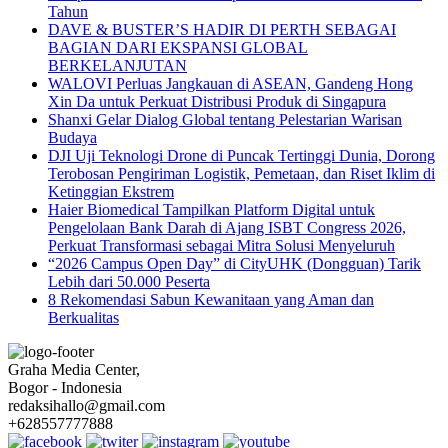
Tahun
DAVE & BUSTER’S HADIR DI PERTH SEBAGAI
BAGIAN DARI EKSPANSI GLOBAL
BERKELANJUTAN
WALOVI Perluas Jangkauan di ASEAN, Gandeng Hong
Xin Da untuk Perkuat Distribusi Produk di Singapura
Shanxi Gelar Dialog Global tentang Pelestarian Warisan
Budaya
DJI Uji Teknologi Drone di Puncak Tertinggi Dunia, Dorong
Terobosan Pengiriman Logistik, Pemetaan, dan Riset Iklim di
Ketinggian Ekstrem
Haier Biomedical Tampilkan Platform Digital untuk
Pengelolaan Bank Darah di Ajang ISBT Congress 2026,
Perkuat Transformasi sebagai Mitra Solusi Menyeluruh
“2026 Campus Open Day” di CityUHK (Dongguan) Tarik
Lebih dari 50.000 Peserta
8 Rekomendasi Sabun Kewanitaan yang Aman dan
Berkualitas
Graha Media Center,
Bogor - Indonesia
redaksihallo@gmail.com
+628557777888