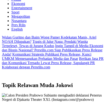
Ekonomi
Entertainment
Sport
Megapolitan
Nusantara
Pers Rilis
English
Wulan Guritno dan Baim Wong Pamer Kedekatan Manis, Ariel
NOAH Dilupakan?
Tragis di Jalur Naga: Pendaki Wanita
Terpeleset, Tewas di Jurang Kudus
Ingin Tampil di Media Ekonomi
dan Bisnis Nasional? Persrilis.com Siap Publikasikan Press Release
Anda!
Komunikasi Strategis Publikasi Press Release, Kunci
UMKM Memenangkan Perhatian Media dan Pasar
Berikan Jasa PR
dan Komunikasi Terpadu Lewat Press Release, Sapulangit PR
Kolaborasi dengan Persrilis.com
Topik
Relawan Muda Jokowi