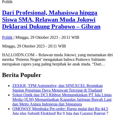
Politik
Dari Profesional, Mahasiswa hingga
Siswa SMA, Relawan Muda Jokowi
Deklarasi Dukung Prabowo – Gibran
Politik
| Minggu, 29 Oktober 2023 - 20:11 WIB
Minggu, 29 Oktober 2023 - 20:11 WIB
HALLOIDN.COM – Relawan muda Jokowi, yang menamakan diri
mereka ‘Penerus Negeri’ mengatakan bahwa Prabowo Subianto
merupakan capres yang paling berpihak ke anak muda. “Dari…
Berita Populer
ZEEKR, TPM Automotive, dan SINEXCEL Resmikan
Stasiun Pengisian Daya Megawatt Tercepat di Thailand
Solusi Optik dan DCI Ribbon Memungkinkan PT Jala Lintas
Media (JLM) Memanfaatkan Kapasitas Jaringan Bawah Laut
dan Metro Antara Indonesia dan Singapura
OMOWAY Membuka Pre-order: Harga mulai dari Rp 44.5
Juta plus Subsidi Eksklusif Rp 9 Juta dan Garansi Baterai 7