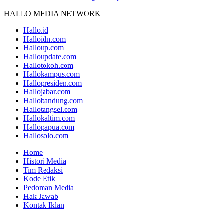
HALLO MEDIA NETWORK
Hallo.id
Halloidn.com
Halloup.com
Halloupdate.com
Hallotokoh.com
Hallokampus.com
Hallopresiden.com
Hallojabar.com
Hallobandung.com
Hallotangsel.com
Hallokaltim.com
Hallopapua.com
Hallosolo.com
Home
Histori Media
Tim Redaksi
Kode Etik
Pedoman Media
Hak Jawab
Kontak Iklan