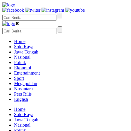
✖
Home
Solo Raya
Jawa Tengah
Nasional
Politik
Ekonomi
Entertainment
Sport
Megapolitan
Nusantara
Pers Rilis
English
Home
Solo Raya
Jawa Tengah
Nasional
Politik