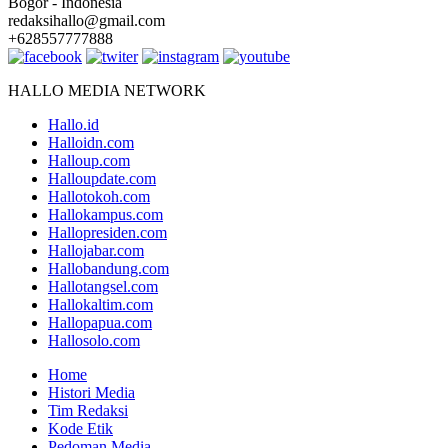
Bogor - Indonesia
redaksihallo@gmail.com
+628557777888
HALLO MEDIA NETWORK
Hallo.id
Halloidn.com
Halloup.com
Halloupdate.com
Hallotokoh.com
Hallokampus.com
Hallopresiden.com
Hallojabar.com
Hallobandung.com
Hallotangsel.com
Hallokaltim.com
Hallopapua.com
Hallosolo.com
Home
Histori Media
Tim Redaksi
Kode Etik
Pedoman Media