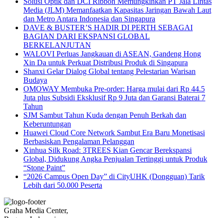
Solusi Optik dan DCI Ribbon Memungkinkan PT Jala Lintas
Media (JLM) Memanfaatkan Kapasitas Jaringan Bawah Laut
dan Metro Antara Indonesia dan Singapura
DAVE & BUSTER’S HADIR DI PERTH SEBAGAI
BAGIAN DARI EKSPANSI GLOBAL
BERKELANJUTAN
WALOVI Perluas Jangkauan di ASEAN, Gandeng Hong
Xin Da untuk Perkuat Distribusi Produk di Singapura
Shanxi Gelar Dialog Global tentang Pelestarian Warisan
Budaya
OMOWAY Membuka Pre-order: Harga mulai dari Rp 44.5
Juta plus Subsidi Eksklusif Rp 9 Juta dan Garansi Baterai 7
Tahun
SJM Sambut Tahun Kuda dengan Penuh Berkah dan
Keberuntungan
Huawei Cloud Core Network Sambut Era Baru Monetisasi
Berbasiskan Pengalaman Pelanggan
Xinhua Silk Road: 3TREES Kian Gencar Berekspansi
Global, Didukung Angka Penjualan Tertinggi untuk Produk
“Stone Paint”
“2026 Campus Open Day” di CityUHK (Dongguan) Tarik
Lebih dari 50.000 Peserta
Graha Media Center,