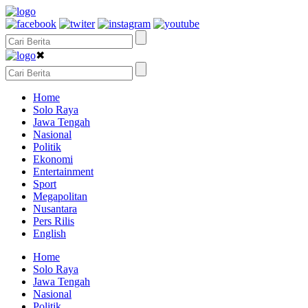
✖
Home
Solo Raya
Jawa Tengah
Nasional
Politik
Ekonomi
Entertainment
Sport
Megapolitan
Nusantara
Pers Rilis
English
Home
Solo Raya
Jawa Tengah
Nasional
Politik