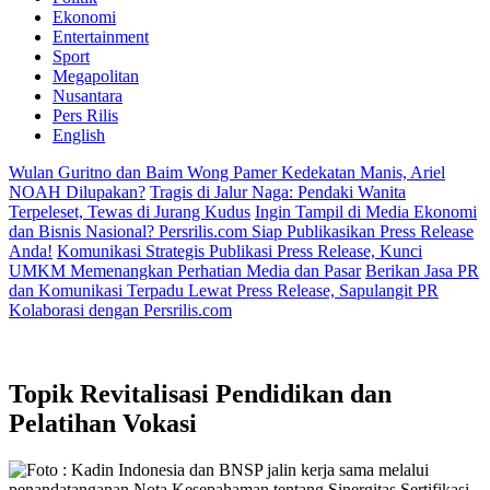
Ekonomi
Entertainment
Sport
Megapolitan
Nusantara
Pers Rilis
English
Wulan Guritno dan Baim Wong Pamer Kedekatan Manis, Ariel
NOAH Dilupakan?
Tragis di Jalur Naga: Pendaki Wanita
Terpeleset, Tewas di Jurang Kudus
Ingin Tampil di Media Ekonomi
dan Bisnis Nasional? Persrilis.com Siap Publikasikan Press Release
Anda!
Komunikasi Strategis Publikasi Press Release, Kunci
UMKM Memenangkan Perhatian Media dan Pasar
Berikan Jasa PR
dan Komunikasi Terpadu Lewat Press Release, Sapulangit PR
Kolaborasi dengan Persrilis.com
Topik
Revitalisasi Pendidikan dan
Pelatihan Vokasi