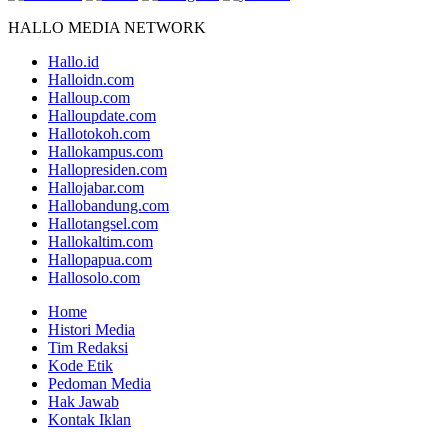
HALLO MEDIA NETWORK
Hallo.id
Halloidn.com
Halloup.com
Halloupdate.com
Hallotokoh.com
Hallokampus.com
Hallopresiden.com
Hallojabar.com
Hallobandung.com
Hallotangsel.com
Hallokaltim.com
Hallopapua.com
Hallosolo.com
Home
Histori Media
Tim Redaksi
Kode Etik
Pedoman Media
Hak Jawab
Kontak Iklan