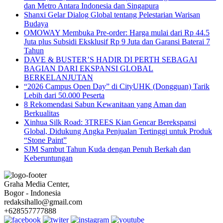
dan Metro Antara Indonesia dan Singapura
Shanxi Gelar Dialog Global tentang Pelestarian Warisan
Budaya
OMOWAY Membuka Pre-order: Harga mulai dari Rp 44.5
Juta plus Subsidi Eksklusif Rp 9 Juta dan Garansi Baterai 7
Tahun
DAVE & BUSTER’S HADIR DI PERTH SEBAGAI
BAGIAN DARI EKSPANSI GLOBAL
BERKELANJUTAN
“2026 Campus Open Day” di CityUHK (Dongguan) Tarik
Lebih dari 50.000 Peserta
8 Rekomendasi Sabun Kewanitaan yang Aman dan
Berkualitas
Xinhua Silk Road: 3TREES Kian Gencar Berekspansi
Global, Didukung Angka Penjualan Tertinggi untuk Produk
“Stone Paint”
SJM Sambut Tahun Kuda dengan Penuh Berkah dan
Keberuntungan
Graha Media Center,
Bogor - Indonesia
redaksihallo@gmail.com
+628557777888