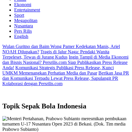
Ekonomi
Entertainment
Sport
Megapolitan
Nusantara
Pers Rilis
English
Wulan Guritno dan Baim Wong Pamer Kedekatan Manis, Ariel
NOAH Dilupakan?
Tragis di Jalur Naga: Pendaki Wanita
Terpeleset, Tewas di Jurang Kudus
Ingin Tampil di Media Ekonomi
dan Bisnis Nasional? Persrilis.com Siap Publikasikan Press Release
Anda!
Komunikasi Strategis Publikasi Press Release, Kunci
UMKM Memenangkan Perhatian Media dan Pasar
Berikan Jasa PR
dan Komunikasi Terpadu Lewat Press Release, Sapulangit PR
Kolaborasi dengan Persrilis.com
Topik
Sepak Bola Indonesia