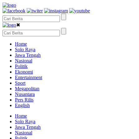
✖
Home
Solo Raya
Jawa Tengah
Nasional
Politik
Ekonomi
Entertainment
Sport
Megapolitan
Nusantara
Pers Rilis
English
Home
Solo Raya
Jawa Tengah
Nasional
Politik